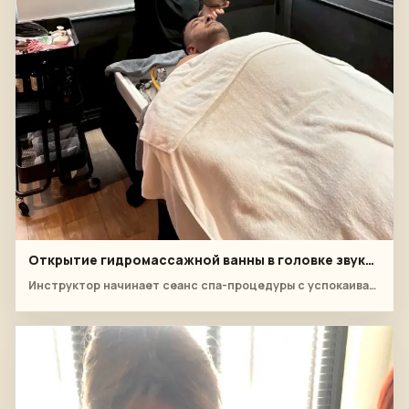
Открытие гидромассажной ванны в головке звуковой чаши
Инструктор начинает сеанс спа-процедуры с успокаивающего ритуала звуковой чаши рядом с лечебной чашей.