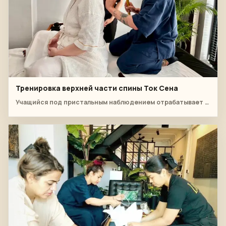
Тренировка верхней части спины Ток Сена
Учащийся под пристальным наблюдением отрабатывает ритм деревянного молоточка вдоль линии верхней части спины сидя.