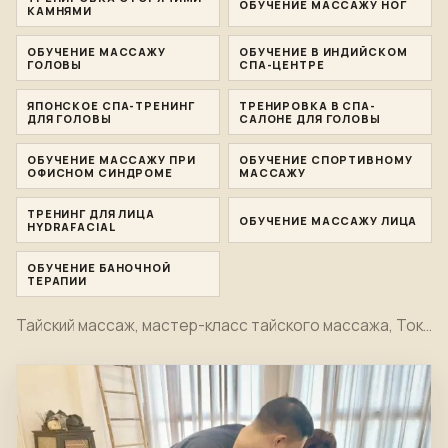
ОБУЧЕНИЕ МАССАЖУ НОГ
КАМНЯМИ
ОБУЧЕНИЕ МАССАЖУ
ОБУЧЕНИЕ В ИНДИЙСКОМ
ГОЛОВЫ
СПА-ЦЕНТРЕ
ЯПОНСКОЕ СПА-ТРЕНИНГ
ТРЕНИРОВКА В СПА-
ДЛЯ ГОЛОВЫ
САЛОНЕ ДЛЯ ГОЛОВЫ
ОБУЧЕНИЕ МАССАЖУ ПРИ
ОБУЧЕНИЕ СПОРТИВНОМУ
ОФИСНОМ СИНДРОМЕ
МАССАЖУ
ТРЕНИНГ ДЛЯ ЛИЦА
ОБУЧЕНИЕ МАССАЖУ ЛИЦА
HYDRAFACIAL
ОБУЧЕНИЕ БАНОЧНОЙ
ТЕРАПИИ
Тайский массаж, мастер-класс тайского массажа, Ток Сен, травяной компресс, бамбуковый массаж, масляный массаж, горячими камнями, массаж ног, массаж головы, индийский спа для головы, японский спа для головы, офисный синдром, спортивный массаж, гидрафациальная терапия, тренировочные моменты для лица и баночной терапии в одном кадре.