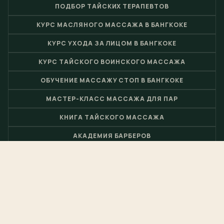
ПОДБОР ТАЙСКИХ ТЕРАПЕВТОВ
КУРС МАСЛЯНОГО МАССАЖА В БАНГКОКЕ
КУРС УХОДА ЗА ЛИЦОМ В БАНГКОКЕ
КУРС ТАЙСКОГО ВОИНСКОГО МАССАЖА
ОБУЧЕНИЕ МАССАЖУ СТОП В БАНГКОКЕ
МАСТЕР-КЛАСС МАССАЖА ДЛЯ ПАР
КНИГА ТАЙСКОГО МАССАЖА
АКАДЕМИЯ БАРБЕРОВ
© 2026 Nuad Thai School - Школа тайского массажа и центр
спа-обучения от
Лофт Тайский Спа
- Сайт создан
Пимклик
.
EN
FR
TH
CH
JP
RU
ES
DE