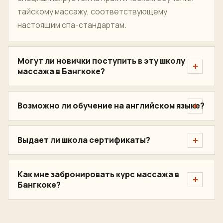
тайского массажа?
Лучший выбор зависит от вашей цели, но
серьезная школа массажа в Бангкоке должна
предлагать практическую практику,
демонстрацию инструктора, прямую коррекцию,
руководство по безопасному давлению, четкие
уровни курса и, при необходимости, путь к
сертификату. Nuad Thai School
специализируется на практическом обучении
тайскому массажу, соответствующему
настоящим спа-стандартам.
Могут ли новички поступить в эту школу
массажа в Бангкоке?