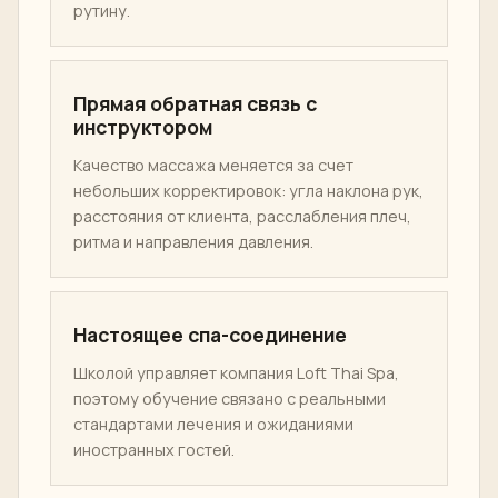
ПОЧЕМУ NUAD THAI SCHOOL
Почему стоит выбрать
школу массажа в Бангкоке?
Аутентичный тайский контекст
Обучение в Бангкоке помогает студентам
понять тайский массаж как культуру, работу
с телом, заботу о клиентах и практическое
обучение здоровью, а не изолированную
рутину.
Прямая обратная связь с
инструктором
Качество массажа меняется за счет
небольших корректировок: угла наклона рук,