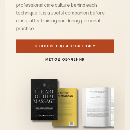
BOOK BY LOFT THAI SPA
Искусство тайского
массажа
The Art Of
Thai Massage
is the school
reference book for
students
who want to
understand Thai massage principles, body
mechanics, treatment flow and the
professional care culture behind each
technique. It is a useful companion before
class, after training and during personal
practice.
ОТКРОЙТЕ ДЛЯ СЕБЯ КНИГУ