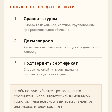
СЛОВО
Сукхумвит, Бангкок
РАСПОЛОЖЕНИЕ
Курсы тайского массажа,
ОБУЧЕНИЕ
массажа ног и спа
Частный, групповой или
ФОРМАТ
профессиональный
Английский или тайский
ЯЗЫК
ПОПУЛЯРНЫЕ СЛЕДУЮЩИЕ ШАГИ
1
Сравнить курсы
Выберите начальное, частное, групповое или
профессиональное обучение.
2
Даты запроса