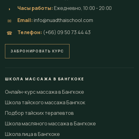
процедур и профессиональные программы в
Бангкоке от Loft Thai Spa.
ЛИНКТРИ
ЛОФТ ТАЙСКИЙ СПА
NAKHON SPA
КОНТАКТЫ
Локации:
⌖
Сукхумвит сои 71
Сукхумвит сои 22
Бангкок 10110 - Таиланд
Часы работы:
Ежедневно, 10:00 - 20:00
◗
Email:
info@nuadthaischool.com
✉
Телефон:
(+66) 09 50 73 44 43
☎
ЗАБРОНИРОВАТЬ КУРС