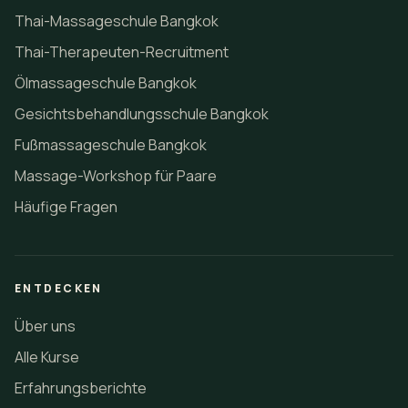
Praxisnahe Thai-Massagekurse, Spa-
Behandlungen und professionelle
Ausbildungswege in Bangkok von Loft Thai Spa.
LINKTREE
LOFT THAI SPA
NAKHON SPA
KONTAKT
Standorte:
⌖
Sukhumvit Soi 71
Sukhumvit Soi 22
Bangkok 10110 - Thailand
Öffnungszeiten:
7 Tage - 10:00 - 20:00 Uhr
◗
E-Mail:
info@nuadthaischool.com
✉
Telefon:
(+66) 09 50 73 44 43
☎