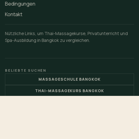
KURS BUCHEN
MASSAGESCHULE BANGKOK
Online-Massagekurs Bangkok
Thai-Massageschule Bangkok
Thai-Therapeuten-Recruitment
Ölmassageschule Bangkok
Gesichtsbehandlungsschule Bangkok
Fußmassageschule Bangkok
Massage-Workshop für Paare
Häufige Fragen