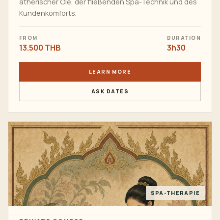
ätherischer Öle, der fließenden Spa-Technik und des
Kundenkomforts.
FROM
DURATION
13.500 THB
3h30
LEARN MORE
ASK DATES
SPA-THERAPIE