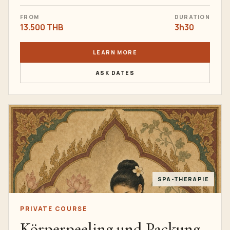
FROM
DURATION
13.500 THB
3h30
LEARN MORE
ASK DATES
SPA-THERAPIE
PRIVATE COURSE
Körperpeeling und Packung