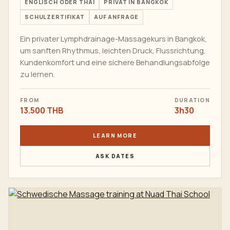
ENGLISCH ODER THAI
PRIVAT IN BANGKOK
SCHULZERTIFIKAT
AUF ANFRAGE
Ein privater Lymphdrainage-Massagekurs in Bangkok,
um sanften Rhythmus, leichten Druck, Flussrichtung,
Kundenkomfort und eine sichere Behandlungsabfolge
zu lernen.
FROM
DURATION
13.500 THB
3h30
LEARN MORE
ASK DATES