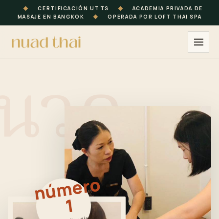
◆
CERTIFICACIÓN UTTS
◆
ACADEMIA PRIVADA DE
MASAJE EN BANGKOK
◆
OPERADA POR LOFT THAI SPA
นวด
n
ú
m
e
r
o
1