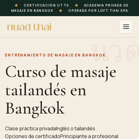
◆
CERTIFICACIÓN UTTS
◆
ACADEMIA PRIVADA DE
MASAJE EN BANGKOK
◆
OPERADA POR LOFT THAI SPA
ENTRENAMIENTO DE MASAJE EN
BANGKOK
Curso de masaje
tailandés en
Bangkok
Clase práctica privada
Inglés o tailandés
Opciones de certificado
Principiante a profesional