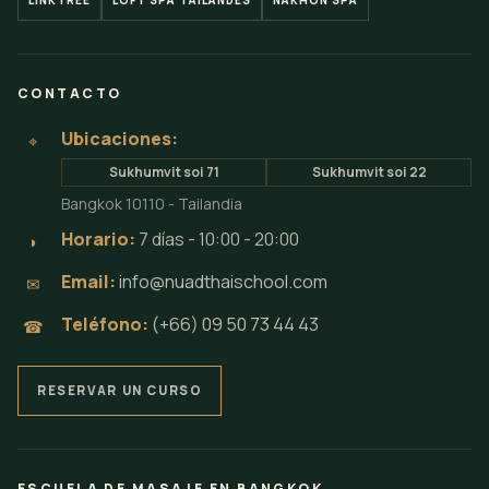
LINKTREE
LOFT SPA TAILANDÉS
NAKHON SPA
CONTACTO
Ubicaciones:
⌖
Sukhumvit soi 71
Sukhumvit soi 22
Bangkok 10110 - Tailandia
Horario:
7 días - 10:00 - 20:00
◗
Email:
info@nuadthaischool.com
✉
Teléfono:
(+66) 09 50 73 44 43
☎
RESERVAR UN CURSO
ESCUELA DE MASAJE EN BANGKOK