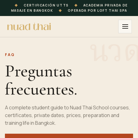
◆
CERTIFICACIÓN UTTS
◆
ACADEMIA PRIVADA DE
MASAJE EN BANGKOK
◆
OPERADA POR LOFT THAI SPA
FAQ
Preguntas
frecuentes.
A complete
student
guide to Nuad Thai School courses,
certificates, private dates, prices, preparation and
training life in
Bangkok
.