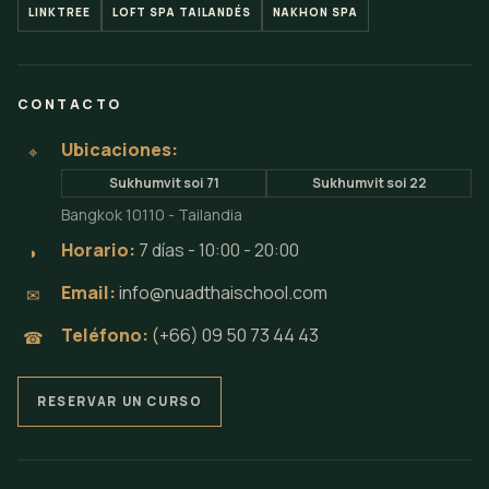
LINKTREE
LOFT SPA TAILANDÉS
NAKHON SPA
CONTACTO
Ubicaciones:
⌖
Sukhumvit soi 71
Sukhumvit soi 22
Bangkok 10110 - Tailandia
Horario:
7 días - 10:00 - 20:00
◗
Email:
info@nuadthaischool.com
✉
Teléfono:
(+66) 09 50 73 44 43
☎
RESERVAR UN CURSO