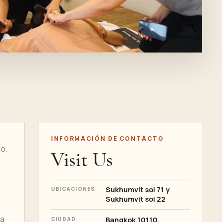
INFORMACIÓN DE CONTACTO
so,
Visit Us
Sukhumvit soi 71 y
UBICACIONES
Sukhumvit soi 22
la
Bangkok
10110,
CIUDAD