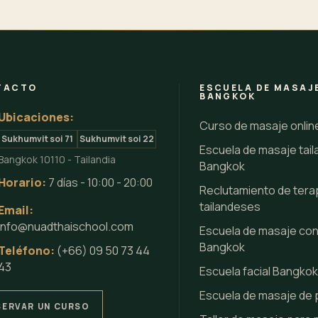
TACTO
ESCUELA DE MASAJ
BANGKOK
Ubicaciones:
Curso de masaje onli
Sukhumvit soi 71
Sukhumvit soi 22
Escuela de masaje tai
Bangkok 10110 - Tailandia
Bangkok
Horario:
7 días - 10:00 - 20:00
Reclutamiento de ter
tailandeses
Email:
info@nuadthaischool.com
Escuela de masaje con
Bangkok
Teléfono:
(+66) 09 50 73 44
43
Escuela facial Bangko
Escuela de masaje de 
SERVAR UN CURSO