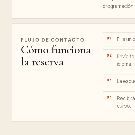
programación, 
Elija un
FLUJO DE CONTACTO
Cómo funciona
Envíe f
la reserva
idioma.
La escue
Recibir
curso.