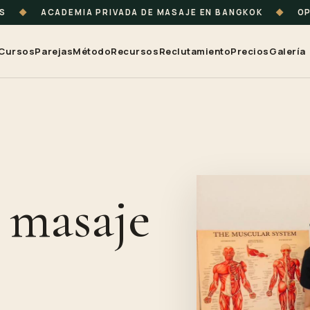
TS
◆
ACADEMIA PRIVADA DE MASAJE EN BANGKOK
◆
OP
Cursos
Parejas
Método
Recursos
Reclutamiento
Precios
Galería
 masaje