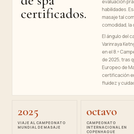
de spa
evaluación prá
certificados.
habilidades. E
masaje tal com
comodidad, la 
El ángulo del 
Varinraya Ketn
en el 8.º Camp
de 2025, tras 
Europeo de Mas
certificación 
fluidez y cuid
2025
octavo
VIAJE AL CAMPEONATO
CAMPEONATO
MUNDIAL DE MASAJE
INTERNACIONAL EN
COPENHAGUE