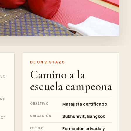
DE UN VISTAZO
Camino a la
 se
escuela campeona
nal
Masajista certificado
OBJETIVO
Sukhumvit, Bangkok
UBICACIÓN
por
Formación privada y
ESTILO