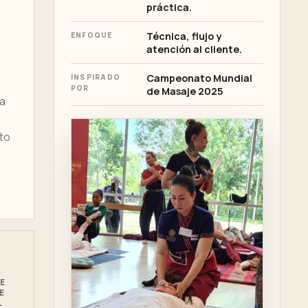
práctica.
Técnica, flujo y
ENFOQUE
atención al cliente.
Campeonato Mundial
INSPIRADO
POR
de Masaje 2025
ia
ato
,
E
E
L