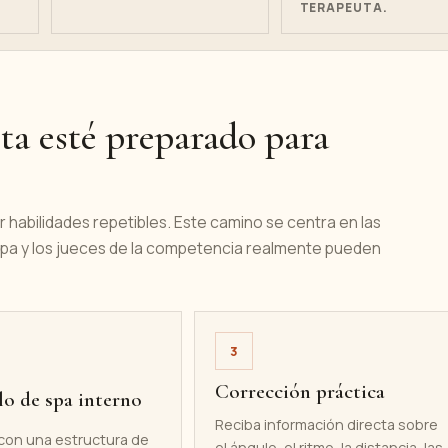
TERAPEUTA.
ta esté preparado para
 habilidades repetibles. Este camino se centra en las
l spa y los jueces de la competencia realmente pueden
3
Corrección práctica
o de spa interno
Reciba información directa sobre
con una estructura de
el ángulo, el ritmo, la distancia, las