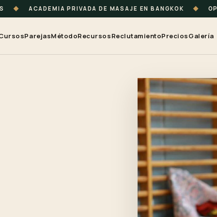
TS
◆
ACADEMIA PRIVADA DE MASAJE EN BANGKOK
◆
OP
Cursos
Parejas
Método
Recursos
Reclutamiento
Precios
Galería