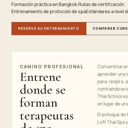
Formación práctica en Bangkok.
Rutas de certificación
Entrenamiento de protocolo de spa
Estándares a nivel
RESERVE SU ENTRENAMIENTO
COMPARAR CUR
CAMINO PROFESIONAL
Convertirse en
Entrene
aprender una s
para, respira, 
donde se
contraindicaci
Thai School es
forman
en lugar de un
terapeutas
El enfoque de 
Loft Thai Spa 