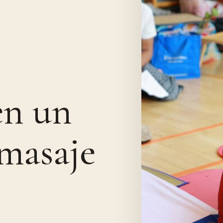
en un
 masaje