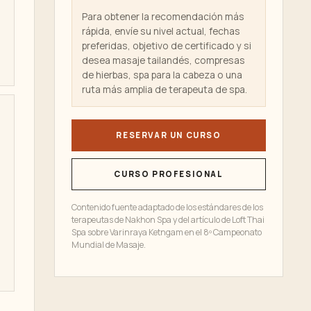
Para obtener la recomendación más
rápida, envíe su nivel actual, fechas
preferidas, objetivo de certificado y si
desea masaje tailandés, compresas
de hierbas, spa para la cabeza o una
ruta más amplia de terapeuta de spa.
RESERVAR UN CURSO
CURSO PROFESIONAL
Contenido fuente adaptado de los estándares de los
terapeutas de Nakhon Spa y del artículo de Loft Thai
Spa sobre Varinraya Ketngam en el 8º Campeonato
Mundial de Masaje.