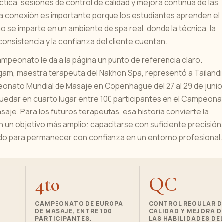
ctica, sesiones de control de calidad y mejora continua de las
sa conexión es importante porque los estudiantes aprenden el
o se imparte en un ambiente de spa real, donde la técnica, la
consistencia y la confianza del cliente cuentan.
campeonato le da a la página un punto de referencia claro.
gam, maestra terapeuta del Nakhon Spa, representó a Tailand
eonato Mundial de Masaje en Copenhague del 27 al 29 de junio
quedar en cuarto lugar entre 100 participantes en el Campeon
aje. Para los futuros terapeutas, esa historia convierte la
en un objetivo más amplio: capacitarse con suficiente precisión
ado para permanecer con confianza en un entorno profesional.
4to
QC
CAMPEONATO DE EUROPA
CONTROL REGULAR D
DE MASAJE, ENTRE 100
CALIDAD Y MEJORA D
PARTICIPANTES.
LAS HABILIDADES DE