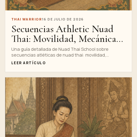
THAI WARRIOR
16 DE JULIO DE 2026
Secuencias Athletic Nuad
Thai: Movilidad, Mecánica
Corporal y Control
Una guía detallada de Nuad Thai School sobre
secuencias atléticas de nuad thai: movilidad,
mecánica corporal y control, con observación de
LEER ARTÍCULO
investigación, anatomía, técnica, seguridad, señales
de entrenamiento profesional, una infografía
completa y un camino claro hacia el curso privado de
masaje de guerrero tailandés.