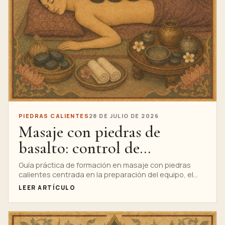
PIEDRAS CALIENTES
28 DE JULIO DE 2026
Masaje con piedras de
basalto: control de
temperatura, colocación y
Guía práctica de formación en masaje con piedras
calientes centrada en la preparación del equipo, el
secuencia segura
control del calor, las capas de toallas y la prevención
LEER ARTÍCULO
del riesgo de quemaduras. Incluye un contexto
aprobado de práctica profesional de un socio, sin
presentarlo como evidencia clínica.