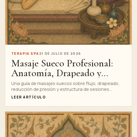
TERAPIA SPA
21 DE JULIO DE 2026
Masaje Sueco Profesional:
Anatomía, Drapeado y
Control de Presión
Una guía de masajes suecos sobre flujo, drapeado,
reducción de presión y estructura de sesiones
profesionales tranquilas. Muestra lo que los
LEER ARTÍCULO
estudiantes deben evaluar, adaptar y detener antes
de que la técnica se convierta en una rutina.