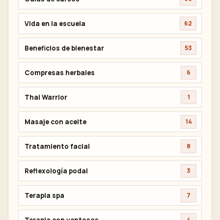
Vida en la escuela
62
Beneficios de bienestar
53
Compresas herbales
6
Thai Warrior
1
Masaje con aceite
14
Tratamiento facial
8
Reflexología podal
3
Terapia spa
7
Terapia con ventosas
4