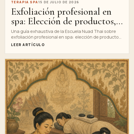
TERAPIA SPA
15 DE JULIO DE 2026
Exfoliación profesional en
spa: Elección de productos,
presión y cuidados
Una guía exhaustiva de la Escuela Nuad Thai sobre
exfoliación profesional en spa: elección de productos,
posteriores
presión y cuidados posteriores, con análisis de
LEER ARTÍCULO
investigaciones, anatomía, técnica, seguridad,
indicaciones para la formación profesional, una
infografía completa y una clara introducción al Curso
Privado de Exfoliación Corporal y Masaje con
Envoltura.