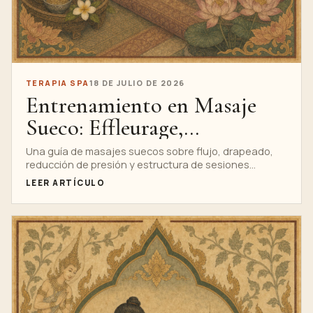
TERAPIA SPA
18 DE JULIO DE 2026
Entrenamiento en Masaje
Sueco: Effleurage,
Amasamiento y Flujo Seguro
Una guía de masajes suecos sobre flujo, drapeado,
reducción de presión y estructura de sesiones
profesionales tranquilas. Muestra lo que los
LEER ARTÍCULO
estudiantes deben evaluar, adaptar y detener antes
de que la técnica se convierta en una rutina.