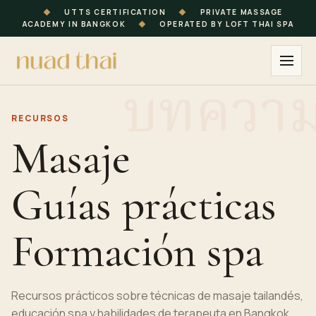
◆
UTTS CERTIFICATION
◆
PRIVATE MASSAGE
ACADEMY IN BANGKOK
◆
OPERATED BY LOFT THAI SPA
RECURSOS
Masaje
Guías prácticas
Formación spa
Recursos prácticos sobre técnicas de masaje tailandés,
educación spa y habilidades de terapeuta en Bangkok.