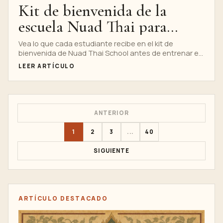
Kit de bienvenida de la
escuela Nuad Thai para
estudiantes de masaje en
Vea lo que cada estudiante recibe en el kit de
bienvenida de Nuad Thai School antes de entrenar en
Bangkok
Bangkok.
LEER ARTÍCULO
ANTERIOR
1
2
3
...
40
SIGUIENTE
ARTÍCULO DESTACADO