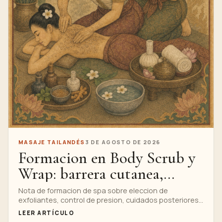
MASAJE TAILANDÉS
3 DE AGOSTO DE 2026
Formacion en Body Scrub y
Wrap: barrera cutanea,
productos e higiene
Nota de formacion de spa sobre eleccion de
exfoliantes, control de presion, cuidados posteriores
e higiene durante las clases de exfoliacion corporal.
LEER ARTÍCULO