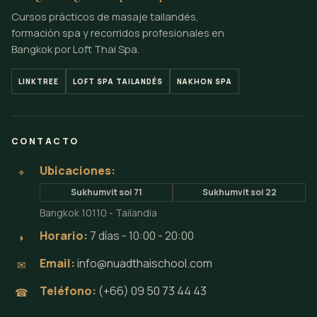
Cursos prácticos de masaje tailandés,
formación spa y recorridos profesionales en
Bangkok por Loft Thai Spa.
LINKTREE
LOFT SPA TAILANDÉS
NAKHON SPA
CONTACTO
Ubicaciones:
⌖
Sukhumvit soi 71
Sukhumvit soi 22
Bangkok 10110 - Tailandia
Horario:
7 días - 10:00 - 20:00
◗
Email:
info@nuadthaischool.com
✉
Teléfono:
(+66) 09 50 73 44 43
☎