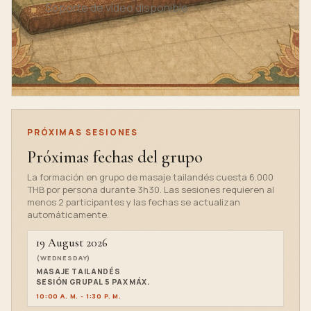
Soporte de vídeo disponible
ASK FOR PRIVATE THAI MASSAGE
TRAINING
PRÓXIMAS SESIONES
Próximas fechas del grupo
La formación en grupo de masaje tailandés cuesta 6.000
THB por persona durante 3h30. Las sesiones requieren al
menos 2 participantes y las fechas se actualizan
automáticamente.
19 August 2026
(WEDNESDAY)
MASAJE TAILANDÉS
SESIÓN GRUPAL 5 PAX MÁX.
10:00 A. M. - 1:30 P. M.