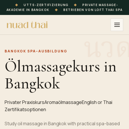
◆
UTTS-ZERTIFIZIERUNG
◆
PRIVATE MASSAGE-
AKADEMIE IN BANGKOK
◆
BETRIEBEN VON LOFT THAI SPA
BANGKOK SPA-AUSBILDUNG
Ölmassagekurs in
Bangkok
Privater Praxiskurs
Aromaölmassage
English or Thai
Zertifikatsoptionen
Study oil massage in Bangkok with practical spa-based