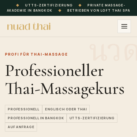
◆
UTTS-ZERTIFIZIERUNG
◆
PRIVATE MASSAGE-
AKADEMIE IN BANGKOK
◆
BETRIEBEN VON LOFT THAI SPA
PROFI FÜR THAI-MASSAGE
Professioneller
Thai-Massagekurs
PROFESSIONELL
ENGLISCH ODER THAI
PROFESSIONELL IN BANGKOK
UTTS-ZERTIFIZIERUNG
AUF ANFRAGE