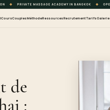
ION
◆
PRIVATE MASSAGE ACADEMY IN BANGKOK
◆
OPE
l
Cours
Couples
Méthode
Ressources
Recrutement
Tarifs
Galerie
t de
hai :