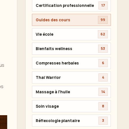
Certification professionnelle
17
Guides des cours
99
Vie école
62
Bienfaits wellness
53
Compresses herbales
6
ous
Thai Warrior
4
os
Massage à l'huile
14
Soin visage
8
Réflexologie plantaire
3