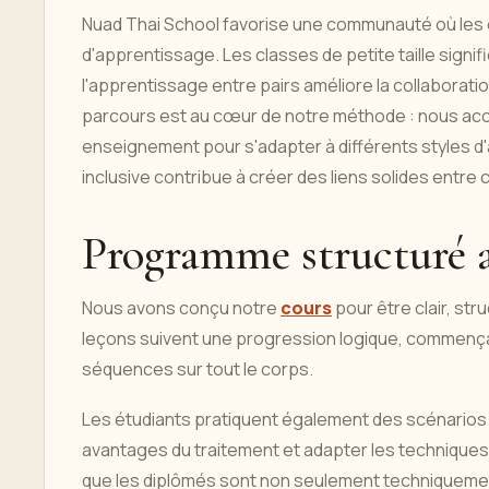
Nuad Thai School favorise une communauté où les é
d'apprentissage. Les classes de petite taille signi
l'apprentissage entre pairs améliore la collaborati
parcours est au cœur de notre méthode : nous acc
enseignement pour s'adapter à différents styles 
inclusive contribue à créer des liens solides entr
Programme structuré a
Nous avons conçu notre
cours
pour être clair, str
leçons suivent une progression logique, commença
séquences sur tout le corps.
Les étudiants pratiquent également des scénarios p
avantages du traitement et adapter les techniques 
que les diplômés sont non seulement techniquemen