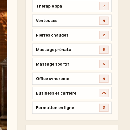
Thérapie spa
7
Ventouses
4
Pierres chaudes
2
Massage prénatal
8
Massage sportif
6
Office syndrome
4
Business et carrière
25
Formation en ligne
3