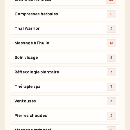
Compresses herbales
6
Thai Warrior
4
Massage à l'huile
14
Soin visage
8
Réflexologie plantaire
3
Thérapie spa
7
Ventouses
4
Pierres chaudes
2