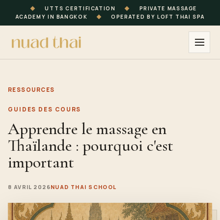
◆
UTTS CERTIFICATION
◆
PRIVATE MASSAGE
ACADEMY IN BANGKOK
◆
OPERATED BY LOFT THAI SPA
RESSOURCES
GUIDES DES COURS
Apprendre le massage en
Thaïlande : pourquoi c'est
important
8 AVRIL 2026
NUAD THAI SCHOOL