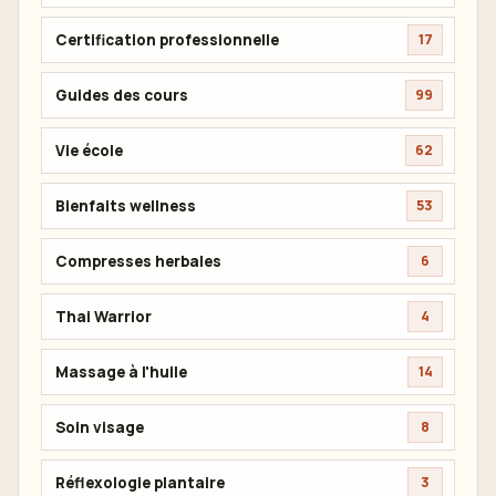
Certification professionnelle
17
Guides des cours
99
Vie école
62
Bienfaits wellness
53
Compresses herbales
6
Thai Warrior
4
Massage à l'huile
14
Soin visage
8
Réflexologie plantaire
3