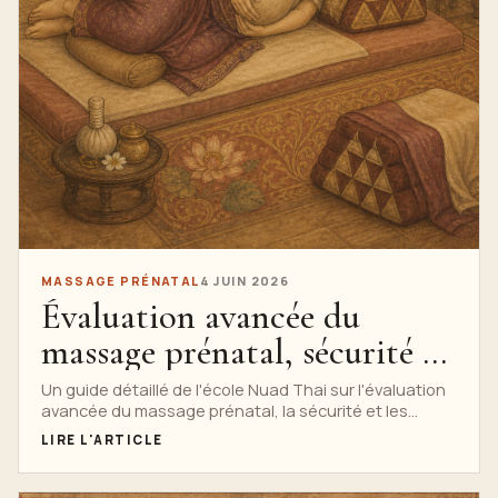
MASSAGE PRÉNATAL
4 JUIN 2026
Évaluation avancée du
massage prénatal, sécurité et
contre-indications
Un guide détaillé de l'école Nuad Thai sur l'évaluation
avancée du massage prénatal, la sécurité et les
contre-indications, avec une surveillance de la
LIRE L'ARTICLE
recherche, l'anatomie, la technique, la sécurité, des
indices de formation professionnelle, une infographie
complète et un chemin clair vers le cours privé de