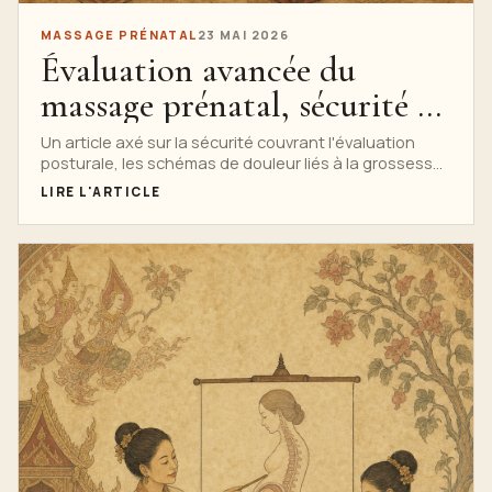
MASSAGE PRÉNATAL
23 MAI 2026
Évaluation avancée du
massage prénatal, sécurité et
contre-indications
Un article axé sur la sécurité couvrant l'évaluation
posturale, les schémas de douleur liés à la grossesse,
les signaux d'alarme, les contre-indications absolues
LIRE L'ARTICLE
et relatives et les modifications de massage en toute
sécurité.