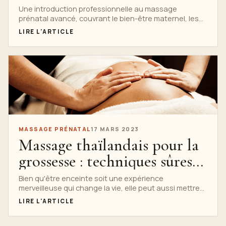
maternels
Une introduction professionnelle au massage
prénatal avancé, couvrant le bien-être maternel, les
changements de grossesse, le champ de pratique,
LIRE L'ARTICLE
l'éthique et les responsabilités du thérapeute.
MASSAGE PRÉNATAL
17 MARS 2023
Massage thaïlandais pour la
grossesse : techniques sûres
et efficaces
Bien qu'être enceinte soit une expérience
merveilleuse qui change la vie, elle peut aussi mettre
beaucoup d'efforts physiques...
LIRE L'ARTICLE