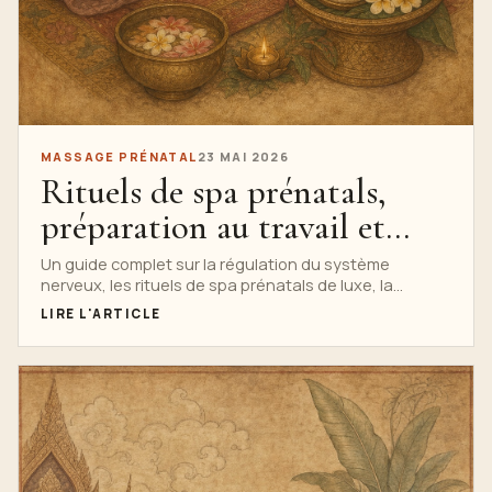
MASSAGE PRÉNATAL
23 MAI 2026
Rituels de spa prénatals,
préparation au travail et
soins post-partum
Un guide complet sur la régulation du système
nerveux, les rituels de spa prénatals de luxe, la
sécurité de l'aromathérapie, les concepts de soutien
LIRE L'ARTICLE
au travail, la récupération post-partum, la
consultation et l'intégration du menu du spa.