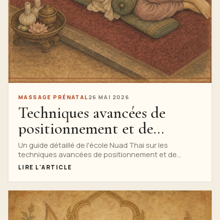
MASSAGE PRÉNATAL
26 MAI 2026
Techniques avancées de
positionnement et de
massage prénatals
Un guide détaillé de l'école Nuad Thai sur les
techniques avancées de positionnement et de
massage prénatal, avec une surveillance de la
LIRE L'ARTICLE
recherche, de l'anatomie, de la technique, de la
sécurité, des indices de formation professionnelle,
une infographie complète et un chemin clair vers le
cours privé de massage prénatal.