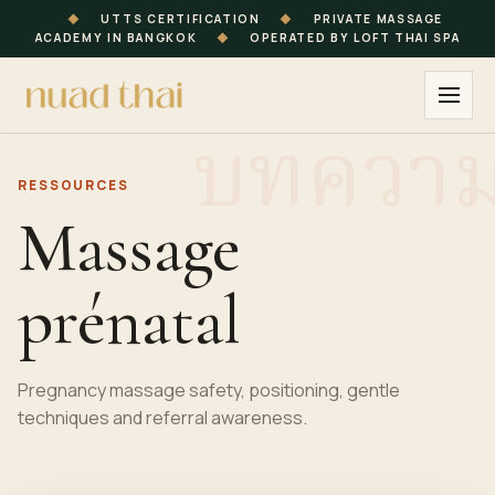
◆
UTTS CERTIFICATION
◆
PRIVATE MASSAGE
ACADEMY IN BANGKOK
◆
OPERATED BY LOFT THAI SPA
RESSOURCES
Massage
prénatal
Pregnancy massage safety, positioning, gentle
techniques and referral awareness.