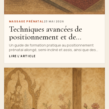
MASSAGE PRÉNATAL
23 MAI 2026
Techniques avancées de
positionnement et de
massage prénatals
Un guide de formation pratique au positionnement
prénatal allongé, semi-incliné et assis, ainsi que des
techniques adaptées suédoises, myofasciales,
LIRE L'ARTICLE
trigger points, lymphatiques et d'inspiration
thaïlandaise.