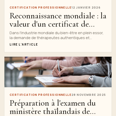
CERTIFICATION PROFESSIONNELLE
12 JANVIER 2026
Reconnaissance mondiale : la
valeur d'un certificat de
l'école Nuad Thai
Dans l'industrie mondiale du bien-être en plein essor,
la demande de thérapeutes authentiques et
hautement qualifiés est plus grande que...
LIRE L'ARTICLE
CERTIFICATION PROFESSIONNELLE
28 NOVEMBRE 2025
Préparation à l'examen du
ministère thaïlandais de