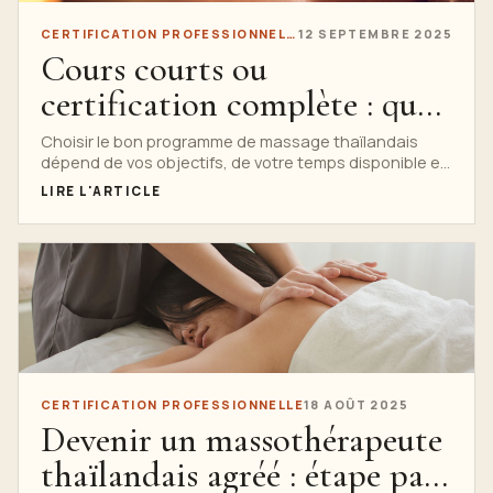
CERTIFICATION PROFESSIONNELLE
12 SEPTEMBRE 2025
Cours courts ou
certification complète : quel
programme de massage
Choisir le bon programme de massage thaïlandais
dépend de vos objectifs, de votre temps disponible et
thaïlandais vous convient le
de vos aspirations professionnelles. Chez Nuad...
LIRE L'ARTICLE
mieux ?
CERTIFICATION PROFESSIONNELLE
18 AOÛT 2025
Devenir un massothérapeute
thaïlandais agréé : étape par