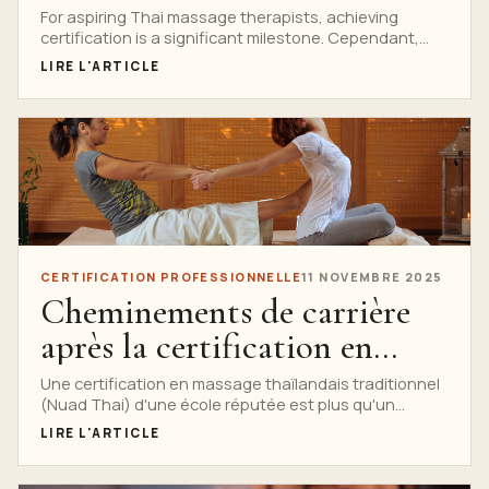
l'Éducation
For aspiring Thai massage therapists, achieving
certification is a significant milestone. Cependant,
pour ceux qui cherchent à pratiquer...
LIRE L'ARTICLE
CERTIFICATION PROFESSIONNELLE
11 NOVEMBRE 2025
Cheminements de carrière
après la certification en
massage thaïlandais
Une certification en massage thaïlandais traditionnel
(Nuad Thai) d'une école réputée est plus qu'un
simple...
LIRE L'ARTICLE