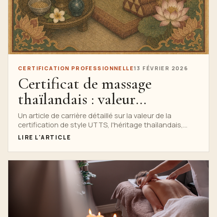
CERTIFICATION PROFESSIONNELLE
13 FÉVRIER 2026
Certificat de massage
thaïlandais : valeur
professionnelle
Un article de carrière détaillé sur la valeur de la
certification de style UTTS, l'héritage thaïlandais,
l'anatomie pratique, la confiance des employeurs,
LIRE L'ARTICLE
l'éthique et le développement continu.