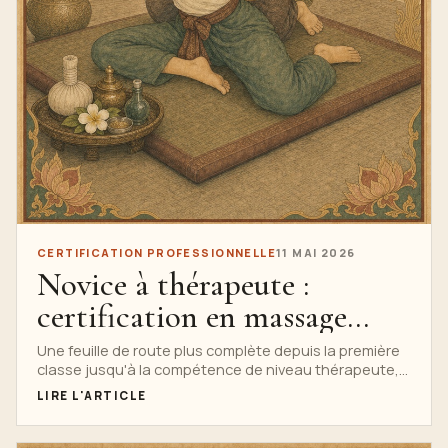
CERTIFICATION PROFESSIONNELLE
11 MAI 2026
Novice à thérapeute :
certification en massage
thaïlandais
Une feuille de route plus complète depuis la première
classe jusqu'à la compétence de niveau thérapeute,
comprenant l'anatomie, l'éthique, l'évaluation, la
LIRE L'ARTICLE
pratique supervisée et les normes de certification.