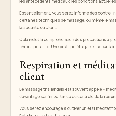
les antécédents médicaux, les conditions actuelle
Essentiellement, vous serez informé des contre-ind
certaines techniques de massage, ou même le mass
la sécurité du client.
Cela inclut la compréhension des précautions à pr
chroniques, etc. Une pratique éthique et sécuritai
Respiration et méditat
client
Le massage thaïlandais est souvent appelé « méd
davantage sur l’importance du contrôle de la respir
Vous serez encouragé à cultiver un état méditatif t
l'intuition et le flux d'énergie.