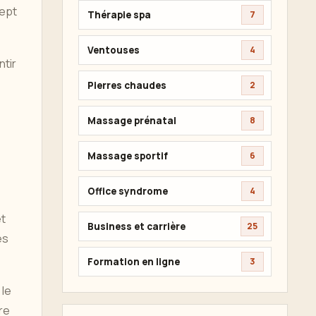
cept
Thérapie spa
7
Ventouses
4
ntir
Pierres chaudes
2
Massage prénatal
8
Massage sportif
6
Office syndrome
4
et
Business et carrière
25
es
Formation en ligne
3
 le
re