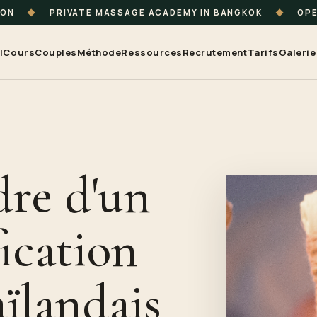
ION
◆
PRIVATE MASSAGE ACADEMY IN BANGKOK
◆
OPE
l
Cours
Couples
Méthode
Ressources
Recrutement
Tarifs
Galerie
dre d'un
fication
ïlandais