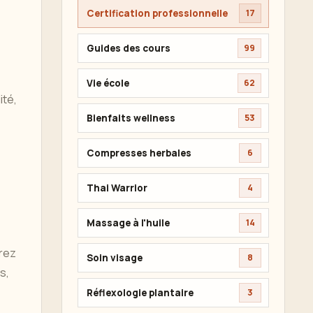
Certification professionnelle
17
Guides des cours
99
Vie école
62
ité,
Bienfaits wellness
53
Compresses herbales
6
Thai Warrior
4
Massage à l'huile
14
rez
Soin visage
8
s,
Réflexologie plantaire
3