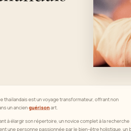
e thaïlandais est un voyage transformateur, offrant non
ans un ancien
guérison
art.
 à élargir son répertoire, un novice complet à la recherche
nt une personne passionnée par le bien-être holistique, un 