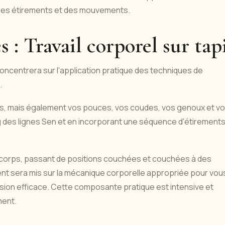
, des étirements et des mouvements.
 : Travail corporel sur tap
concentrera sur l'application pratique des techniques de
.
ns, mais également vos pouces, vos coudes, vos genoux et v
ng des lignes Sen et en incorporant une séquence d'étirement
e corps, passant de positions couchées et couchées à des
nt sera mis sur la mécanique corporelle appropriée pour vou
ion efficace. Cette composante pratique est intensive et
ment.