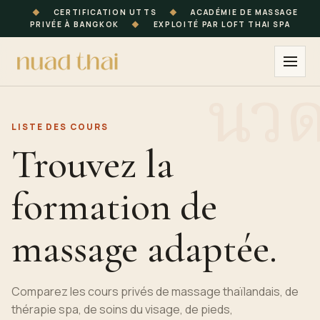
◆
CERTIFICATION UTTS
◆
ACADÉMIE DE MASSAGE
PRIVÉE À BANGKOK
◆
EXPLOITÉ PAR LOFT THAI SPA
LISTE DES
COURS
Trouvez la
formation de
massage adaptée.
Comparez les cours privés de massage thaïlandais, de
thérapie spa, de soins du visage, de pieds,