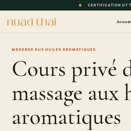
◆
CERTIFICATION UT
Accuei
MASSAGE AUX HUILES AROMATIQUES
Cours privé 
massage aux h
aromatiques