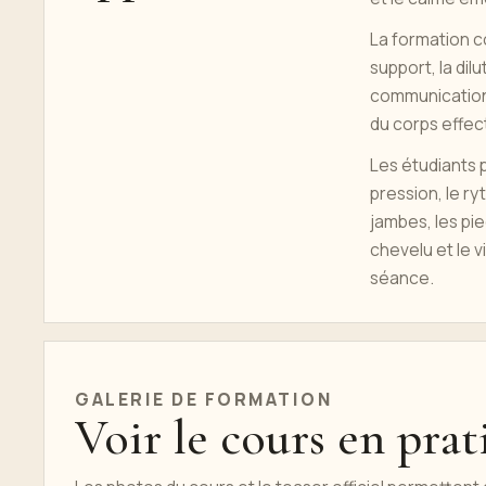
La formation co
support, la dilu
communication
du corps effec
Les étudiants 
pression, le ry
jambes, les pied
chevelu et le v
séance.
GALERIE DE FORMATION
Voir le cours en prat