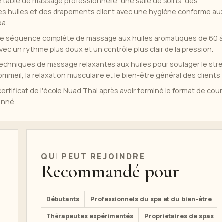
 table de massage professionnelle, une salle de soins, des
des huiles et des drapements client avec une hygiène conforme au
pa.
e séquence complète de massage aux huiles aromatiques de 60 
ec un rythme plus doux et un contrôle plus clair de la pression.
techniques de massage relaxantes aux huiles pour soulager le str
sommeil, la relaxation musculaire et le bien-être général des clients
rtificat de l'école Nuad Thai après avoir terminé le format de cou
ionné
QUI PEUT REJOINDRE
Recommandé pour
Débutants
Professionnels du spa et du bien-être
Thérapeutes expérimentés
Propriétaires de spas