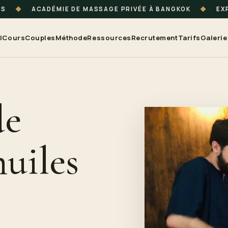
TS
◆
ACADÉMIE DE MASSAGE PRIVÉE À BANGKOK
◆
EXP
l
Cours
Couples
Méthode
Ressources
Recrutement
Tarifs
Galerie
de
uiles