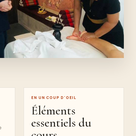
EN UN COUP D'OEIL
Éléments
essentiels du
e
cours