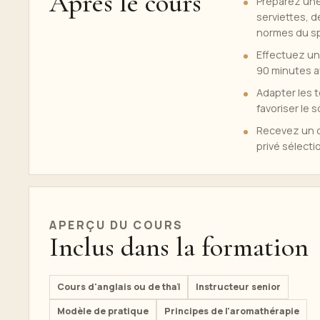
Après le cours
Préparez une
serviettes, 
normes du s
Effectuez un
90 minutes av
Adapter les 
favoriser le 
Recevez un ce
privé sélect
APERÇU DU COURS
Inclus dans la formation
Cours d'anglais ou de thaï
Instructeur senior
Modèle de pratique
Principes de l'aromathérapie