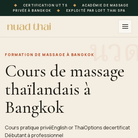
◆
CERTIFICATION UTTS
◆
ACADÉMIE DE MASSAGE
PRIVÉE À BANGKOK
◆
EXPLOITÉ PAR LOFT THAI SPA
FORMATION
DE MASSAGE À
BANGKOK
Cours de massage
thaïlandais à
Bangkok
Cours pratique privé
English or Thai
Options de
certificat
Débutant à professionnel