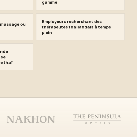
gamme
Employeurs recherchant des
s massage ou
thérapeutes thaïlandais à temps
plein
ande
ise
e thaï