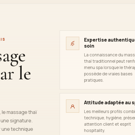
Expertise authentiqu
IS
soin
sage
La connaissance du mas
thaï traditionnel peut renf
ar le
menu spa lorsque le thér
possède de vraies bases
pratiques.
Attitude adaptée au 
Les meilleurs profils comb
, le massage thaï
technique, hygiène, prése
 une signature.
attention client et esprit
r une technique
hospitality.