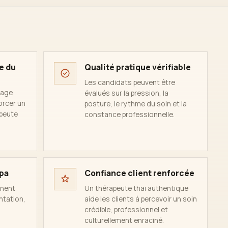
e du
Qualité pratique vérifiable
Les candidats peuvent être
sage
évalués sur la pression, la
orcer un
posture, le rythme du soin et la
apeute
constance professionnelle.
spa
Confiance client renforcée
inent
Un thérapeute thaï authentique
ntation,
aide les clients à percevoir un soin
crédible, professionnel et
culturellement enraciné.