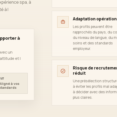
expérience spa, à
é à l
Adaptation opération
Les profils peuvent être
rapprochés du pays, du co
pporter à
du niveau de langue, du 
soins et des standards
employeur.
 avec un
ttitude et l
Risque de recruteme
réduit
FIT
Une présélection structur
Aligné à vos
à éviter les profils mal ad
standards
à décider avec des infor
plus claires.