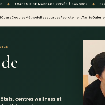
TS
◆
ACADÉMIE DE MASSAGE PRIVÉE À BANGKOK
◆
EXP
l
Cours
Couples
Méthode
Ressources
Recrutement
Tarifs
Galerie
VICE
 de
hôtels, centres wellness et