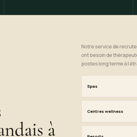
Notre service de recrut
ont besoin de thérapeute
postes long terme à l ét
Spas
s
Centres wellness
andais à
Resorts