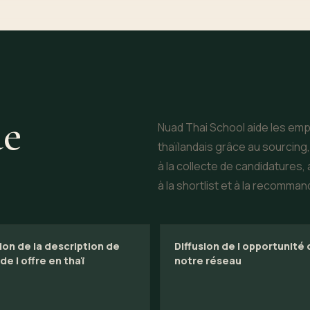
de
Nuad Thai School aide les emp
thaïlandais grâce au sourcing, à
à la collecte de candidatures, a
à la shortlist et à la recomman
on de la description de
Diffusion de l opportunité
de l offre en thaï
notre réseau