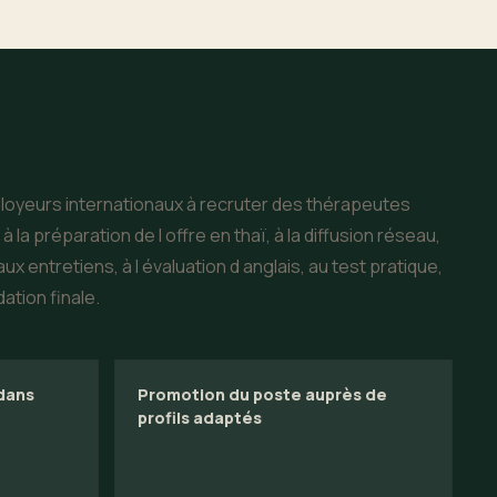
loyeurs internationaux à recruter des thérapeutes
 la préparation de l offre en thaï, à la diffusion réseau,
ux entretiens, à l évaluation d anglais, au test pratique,
dation finale.
 dans
Promotion du poste auprès de
profils adaptés