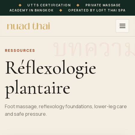
◆
UTTS CERTIFICATION
◆
PRIVATE MASSAGE
ACADEMY IN BANGKOK
◆
OPERATED BY LOFT THAI SPA
RESSOURCES
Réflexologie
plantaire
Foot massage, reflexology foundations, lower-leg care
and safe pressure.