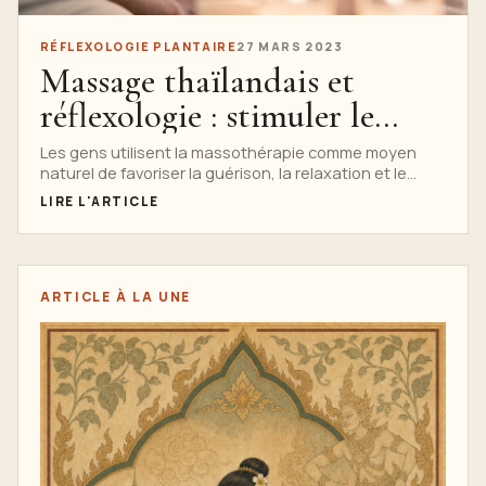
RÉFLEXOLOGIE PLANTAIRE
27 MARS 2023
Massage thaïlandais et
réflexologie : stimuler le
processus naturel de
Les gens utilisent la massothérapie comme moyen
naturel de favoriser la guérison, la relaxation et le
guérison du corps
bien-être général depuis...
LIRE L'ARTICLE
ARTICLE À LA UNE