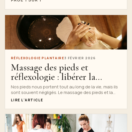
RÉFLEXOLOGIE PLANTAIRE
3 FÉVRIER 2026
Massage des pieds et
réflexologie : libérer la
puissance sous vos pieds
Nos pieds nous portent tout au long de la vie, mais ils
sont souvent négligés. Le massage des pieds et la
réflexologie vont au-delà...
LIRE L'ARTICLE