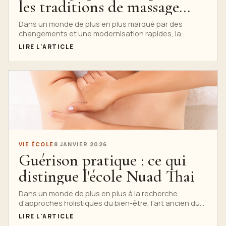
les traditions de massage
thaïlandais à l'école Nuad
Dans un monde de plus en plus marqué par des
changements et une modernisation rapides, la
Thai
préservation des traditions anciennes devient plus...
LIRE L'ARTICLE
VIE ÉCOLE
8 JANVIER 2026
Guérison pratique : ce qui
distingue l'école Nuad Thai
Dans un monde de plus en plus à la recherche
d'approches holistiques du bien-être, l'art ancien du
Nuad Thai (traditionnel thaïlandais...
LIRE L'ARTICLE