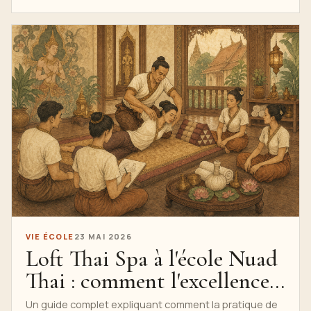
rythme thérapeutique en une expérience de fauteuil
de massage conçue pour se sentir plus humaine,
précise et authentique.
VIE ÉCOLE
23 MAI 2026
Loft Thai Spa à l'école Nuad
Thai : comment l'excellence
du spa est devenue une
Un guide complet expliquant comment la pratique de