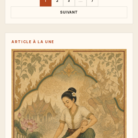
1
2
3
...
7
SUIVANT
ARTICLE À LA UNE