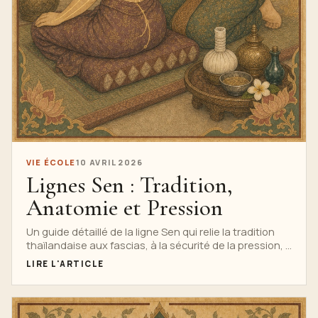
VIE ÉCOLE
10 AVRIL 2026
Lignes Sen : Tradition,
Anatomie et Pression
Un guide détaillé de la ligne Sen qui relie la tradition
thaïlandaise aux fascias, à la sécurité de la pression, à
l'anatomie, à la respiration et à des explications
LIRE L'ARTICLE
responsables pour les étudiants.