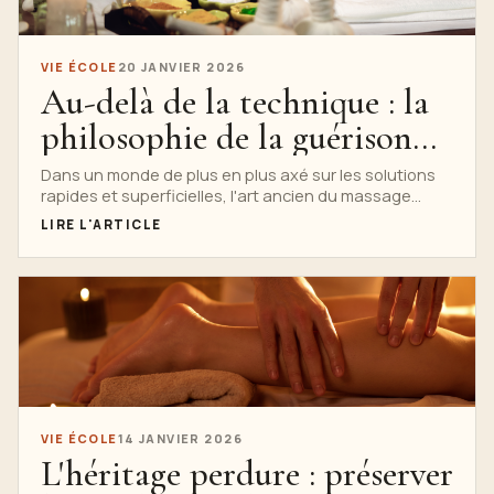
VIE ÉCOLE
20 JANVIER 2026
Au-delà de la technique : la
philosophie de la guérison
enseignée à l'école Nuad Thai
Dans un monde de plus en plus axé sur les solutions
rapides et superficielles, l'art ancien du massage
thaïlandais,...
LIRE L'ARTICLE
VIE ÉCOLE
14 JANVIER 2026
L'héritage perdure : préserver