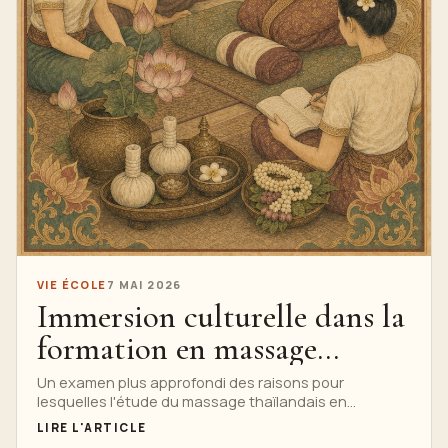
VIE ÉCOLE
7 MAI 2026
Immersion culturelle dans la
formation en massage
thaïlandais
Un examen plus approfondi des raisons pour
lesquelles l'étude du massage thaïlandais en
Thaïlande ajoute une culture culturelle, une éthique,
LIRE L'ARTICLE
une conscience rituelle, une anatomie et un contexte