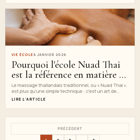
VIE ÉCOLE
6 JANVIER 2026
Pourquoi l'école Nuad Thai
est la référence en matière de
massage thaïlandais
Le massage thaïlandais traditionnel, ou « Nuad Thai »,
est plus qu'une simple technique ; c'est un art de
traditionnel
guérison vieux de plusieurs siècles...
LIRE L'ARTICLE
PRÉCÉDENT