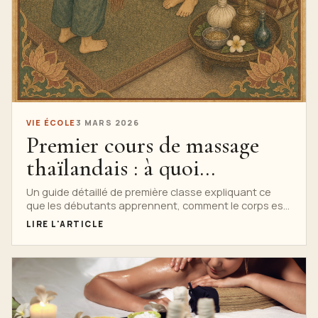
VIE ÉCOLE
3 MARS 2026
Premier cours de massage
thaïlandais : à quoi
s'attendre
Un guide détaillé de première classe expliquant ce
que les débutants apprennent, comment le corps est
protégé, quoi porter, comment fonctionne le feedback
LIRE L'ARTICLE
et pourquoi la culture est importante.