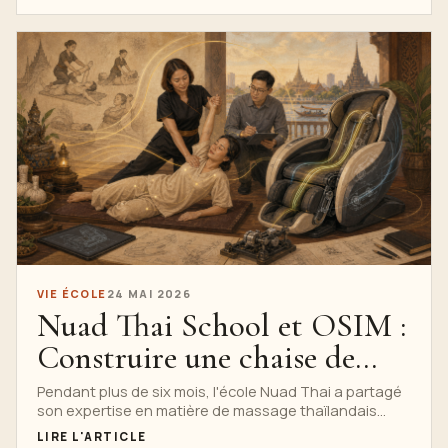
VIE ÉCOLE
24 MAI 2026
Nuad Thai School et OSIM :
Construire une chaise de
massage thaïlandaise réaliste
Pendant plus de six mois, l'école Nuad Thai a partagé
son expertise en matière de massage thaïlandais
avec les ingénieurs d'OSIM, testant, affinant et
LIRE L'ARTICLE
traduisant les étirements assistés, la pression et le