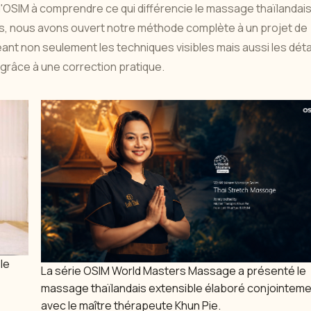
 d'OSIM à comprendre ce qui différencie le massage thaïlandai
is, nous avons ouvert notre méthode complète à un projet de
t non seulement les techniques visibles mais aussi les déta
grâce à une correction pratique.
le
La série OSIM World Masters Massage a présenté le
massage thaïlandais extensible élaboré conjointem
avec le maître thérapeute Khun Pie.