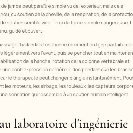
 jambe peut paraître simple vu de l'extérieur, mais cela
u, du soutien de la cheville, de la respiration, de la protecti
peu de soutien semble vide. Trop de force semble dangereuse. 
enu, guidé et ouvert.
e massage thaïlandais fonctionne rarement en ligne parfaiteme
is légèrement vers l'avant, puis se pencher tout en maintenan
bilisation de la hanche, rotation de la colonne vertébrale et
er une contre-pression derrière le dos pendant que les bras s
es car le thérapeute peut changer d’angle instantanément. Pou
nt les moteurs, les airbags, les rouleaux, les capteurs corpor
e sensation qui ressemble à un soutien humain intelligent
au laboratoire d'ingénierie