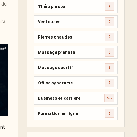
s du
Thérapie spa
7
ils
Ventouses
4
Pierres chaudes
2
Massage prénatal
8
Massage sportif
6
Office syndrome
4
Business et carrière
25
Formation en ligne
3
ent