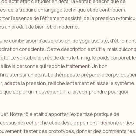
'objectif était d'étudier en détail la véritable technique de
ses, de la traduire en langage technique et de contribuer à
er l'essence de l'étirement assisté, de la pression rythmiqu
s un produit de bien-être moderne.
une combinaison d'acupression, de yoga assisté, d'étiremen
iration consciente. Cette description est utile, mais quicon
te. Le véritable art réside dans le timing, le poids corporel, l
à lire la personne qui reçoit le traitement. Un bon
nsister sur un point. Le thérapeute prépare le corps, soutie
levier, adapte la pression, relâche lentement et laisse le système
plus que copier un mouvement. Il fallait comprendre pourquoi
uer. Notre rôle était d'apporter l'expertise pratique de
rocessus de recherche et de développement : démontrer des
e mouvement, tester des prototypes, donner des commentaires