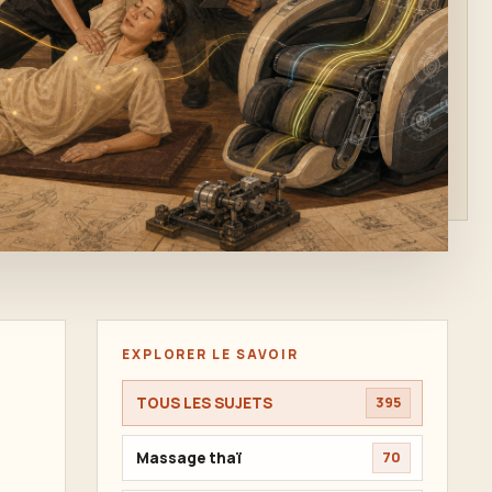
EXPLORER LE SAVOIR
TOUS LES SUJETS
395
Massage thaï
70