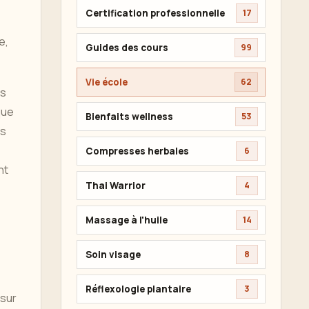
Certification professionnelle
17
e,
Guides des cours
99
Vie école
62
ts
que
Bienfaits wellness
53
es
Compresses herbales
6
nt
Thai Warrior
4
Massage à l'huile
14
Soin visage
8
Réflexologie plantaire
3
 sur