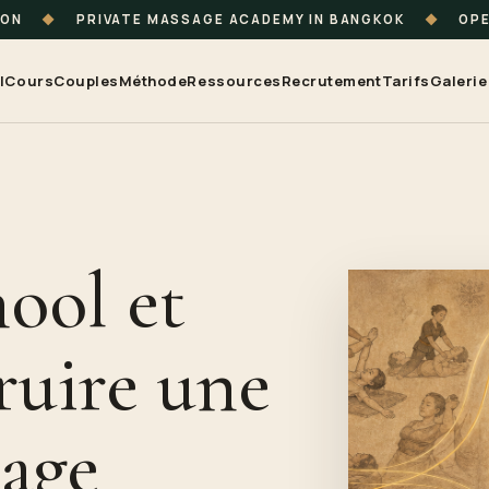
ION
◆
PRIVATE MASSAGE ACADEMY IN BANGKOK
◆
OPE
l
Cours
Couples
Méthode
Ressources
Recrutement
Tarifs
Galerie
ool et
uire une
sage