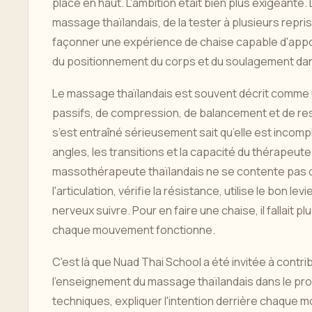
placé en haut. L'ambition était bien plus exigeante. L
massage thaïlandais, de la tester à plusieurs repri
façonner une expérience de chaise capable d'apport
du positionnement du corps et du soulagement dan
Le massage thaïlandais est souvent décrit comme 
passifs, de compression, de balancement et de resp
s’est entraîné sérieusement sait qu’elle est incomplè
angles, les transitions et la capacité du thérapeute 
massothérapeute thaïlandais ne se contente pas d’i
l'articulation, vérifie la résistance, utilise le bon 
nerveux suivre. Pour en faire une chaise, il fallait 
chaque mouvement fonctionne.
C'est là que Nuad Thai School a été invitée à contrib
l'enseignement du massage thaïlandais dans le p
techniques, expliquer l'intention derrière chaqu