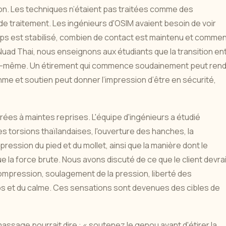
n. Les techniques n’étaient pas traitées comme des
traitement. Les ingénieurs d'OSIM avaient besoin de voir
rps est stabilisé, combien de contact est maintenu et comme
ad Thai, nous enseignons aux étudiants que la transition en
lle-même. Un étirement qui commence soudainement peut ren
hme et soutien peut donner l’impression d’être en sécurité,
ées à maintes reprises. L'équipe d'ingénieurs a étudié
es torsions thaïlandaises, l'ouverture des hanches, la
pression du pied et du mollet, ainsi que la manière dont le
que la force brute. Nous avons discuté de ce que le client devra
ompression, soulagement de la pression, liberté des
rps et du calme. Ces sensations sont devenues des cibles de
 massage pourrait dire : « soutenez le genou avant d'étirer la