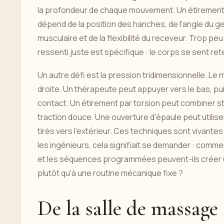
la profondeur de chaque mouvement. Un étirement de
dépend de la position des hanches, de l'angle du geno
musculaire et de la flexibilité du receveur. Trop 
ressenti juste est spécifique : le corps se sent ret
Un autre défi est la pression tridimensionnelle. L
droite. Un thérapeute peut appuyer vers le bas, pu
contact. Un étirement par torsion peut combiner sta
traction douce. Une ouverture d'épaule peut utilis
tirés vers l'extérieur. Ces techniques sont vivant
les ingénieurs, cela signifiait se demander : comme
et les séquences programmées peuvent-ils créer un
plutôt qu'à une routine mécanique fixe ?
De la salle de massage 