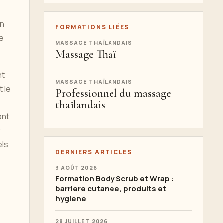
on
FORMATIONS LIÉES
Le
MASSAGE THAÏLANDAIS
Massage Thaï
nt
MASSAGE THAÏLANDAIS
t le
Professionnel du massage
thaïlandais
ont
r
els
DERNIERS ARTICLES
3 AOÛT 2026
Formation Body Scrub et Wrap :
barriere cutanee, produits et
hygiene
28 JUILLET 2026