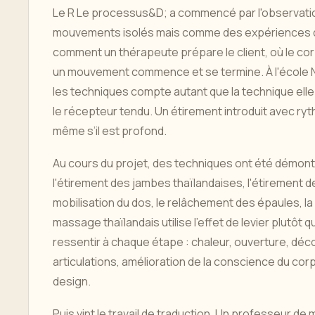
Le R Le processus&D; a commencé par l'observatio
mouvements isolés mais comme des expériences de 
comment un thérapeute prépare le client, où le co
un mouvement commence et se termine. À l'école Nu
les techniques compte autant que la technique e
le récepteur tendu. Un étirement introduit avec ryt
même s’il est profond.
Au cours du projet, des techniques ont été démontr
l'étirement des jambes thaïlandaises, l'étirement d
mobilisation du dos, le relâchement des épaules, la 
massage thaïlandais utilise l'effet de levier plutôt 
ressentir à chaque étape : chaleur, ouverture, déc
articulations, amélioration de la conscience du co
design.
Puis vint le travail de traduction. Un professeur de