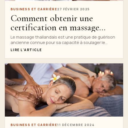
BUSINESS ET CARRIÈRE
27 FÉVRIER 2025
Comment obtenir une
certification en massage
thaïlandais et démarrer
Le massage thaïlandais est une pratique de guérison
ancienne connue pour sa capacité à soulager le
votre propre entreprise de
stress, à améliorer la flexibilité et...
LIRE L'ARTICLE
spa
BUSINESS ET CARRIÈRE
11 DÉCEMBRE 2024