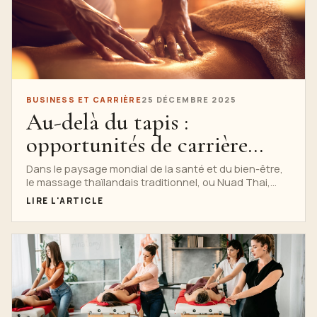
BUSINESS ET CARRIÈRE
25 DÉCEMBRE 2025
Au-delà du tapis :
opportunités de carrière
après l'école Nuad Thai
Dans le paysage mondial de la santé et du bien-être,
le massage thaïlandais traditionnel, ou Nuad Thai,
constitue un...
LIRE L'ARTICLE