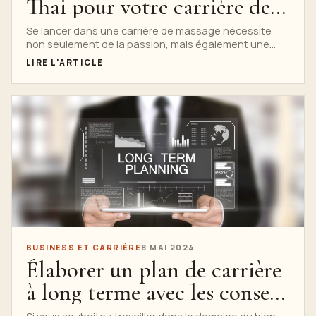
Thai pour votre carrière de
massage
Se lancer dans une carrière de massage nécessite
non seulement de la passion, mais également une
formation et un soutien complets. Nuad Thai...
LIRE L'ARTICLE
BUSINESS ET CARRIÈRE
8 MAI 2024
Élaborer un plan de carrière
à long terme avec les conseils
de l'école Nuad Thai