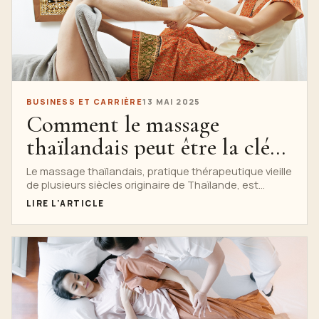
BUSINESS ET CARRIÈRE
13 MAI 2025
Comment le massage
thaïlandais peut être la clé
d'une carrière réussie et
Le massage thaïlandais, pratique thérapeutique vieille
de plusieurs siècles originaire de Thaïlande, est
épanouissante dans le bien-
depuis longtemps admiré pour sa capacité à...
LIRE L'ARTICLE
être