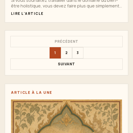
Si vous souhaitez travailler dans le domaine du bien-
être holistique, vous devez faire plus que simplement
apprendre les...
LIRE L'ARTICLE
PRÉCÉDENT
1
2
3
SUIVANT
ARTICLE À LA UNE