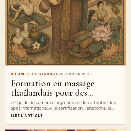
BUSINESS ET CARRIÈRE
26 FÉVRIER 2026
Formation en massage
thaïlandais pour des
carrières mondiales
Un guide de carrière élargi couvrant les attentes des
spas internationaux, la certification, l'anatomie, la
communication avec les clients, l'éthique et la
LIRE L'ARTICLE
formation continue.