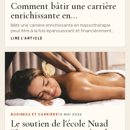
Comment bâtir une carrière
enrichissante en
massothérapie
Bâtir une carrière enrichissante en massothérapie
peut être à la fois épanouissant et financièrement
enrichissant. Que vous soyez intéressé...
LIRE L'ARTICLE
BUSINESS ET CARRIÈRE
10 MAI 2024
Le soutien de l'école Nuad