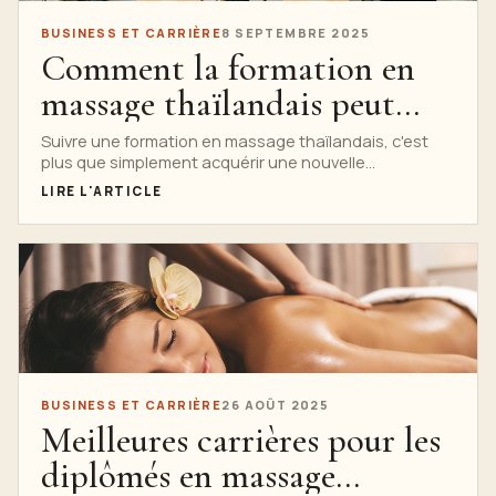
BUSINESS ET CARRIÈRE
8 SEPTEMBRE 2025
Comment la formation en
massage thaïlandais peut
lancer votre carrière
Suivre une formation en massage thaïlandais, c'est
plus que simplement acquérir une nouvelle
mondiale en matière de
compétence : c'est une porte d'entrée vers une
LIRE L'ARTICLE
bien-être
expérience enrichissante...
BUSINESS ET CARRIÈRE
26 AOÛT 2025
Meilleures carrières pour les
diplômés en massage