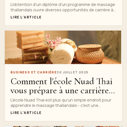
thaïlandais
L'obtention d'un diplôme d'un programme de massage
thaïlandais ouvre diverses opportunités de carrière à
ceux qui s'intéressent au travail corporel et...
LIRE L'ARTICLE
BUSINESS ET CARRIÈRE
30 JUILLET 2025
Comment l'école Nuad Thai
vous prépare à une carrière
mondiale dans le bien-être
L'école Nuad Thai est plus qu'un simple endroit pour
apprendre le massage thaïlandais - c'est une
passerelle...
LIRE L'ARTICLE