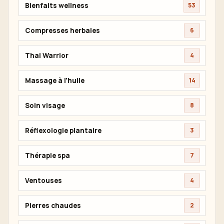
Bienfaits wellness
53
Compresses herbales
6
Thai Warrior
4
Massage à l'huile
14
Soin visage
8
Réflexologie plantaire
3
Thérapie spa
7
Ventouses
4
Pierres chaudes
2