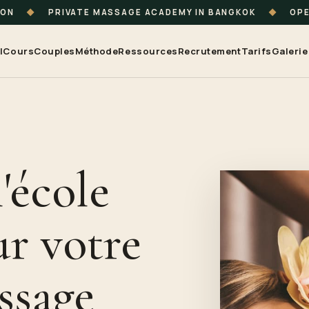
ION
◆
PRIVATE MASSAGE ACADEMY IN BANGKOK
◆
OPE
l
Cours
Couples
Méthode
Ressources
Recrutement
Tarifs
Galerie
'école
r votre
ssage