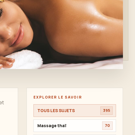
EXPLORER LE SAVOIR
et
TOUS LES SUJETS
395
Massage thaï
70