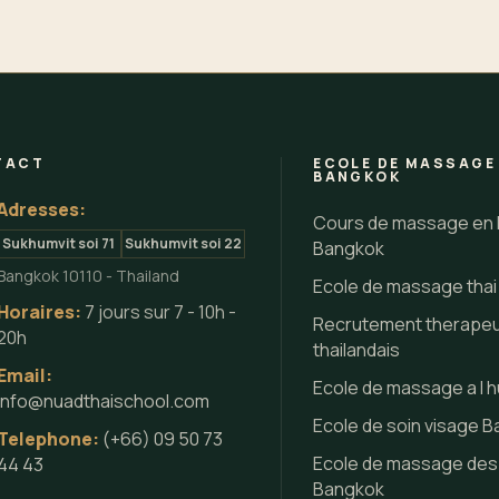
TACT
ECOLE DE MASSAGE
BANGKOK
Adresses:
Cours de massage en 
Sukhumvit soi 71
Sukhumvit soi 22
Bangkok
Bangkok 10110 - Thailand
Ecole de massage tha
Horaires:
7 jours sur 7 - 10h -
Recrutement therape
20h
thailandais
Email:
Ecole de massage a l h
info@nuadthaischool.com
Ecole de soin visage 
Telephone:
(+66) 09 50 73
Ecole de massage des
44 43
Bangkok