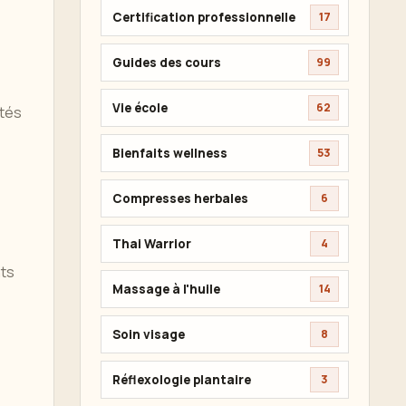
Certification professionnelle
17
Guides des cours
99
Vie école
62
ntés
Bienfaits wellness
53
Compresses herbales
6
Thai Warrior
4
nts
Massage à l'huile
14
Soin visage
8
Réflexologie plantaire
3