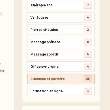
Thérapie spa
7
e.
Ventouses
4
Pierres chaudes
2
Massage prénatal
8
Massage sportif
6
e
Office syndrome
4
ien
Business et carrière
25
Formation en ligne
3