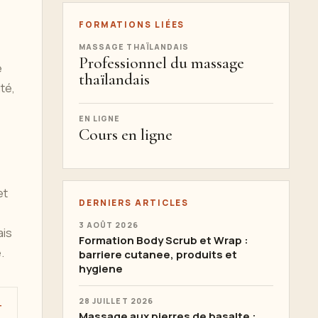
FORMATIONS LIÉES
MASSAGE THAÏLANDAIS
Professionnel du massage
e
thaïlandais
té,
EN LIGNE
Cours en ligne
et
DERNIERS ARTICLES
3 AOÛT 2026
ais
Formation Body Scrub et Wrap :
.
barriere cutanee, produits et
hygiene
28 JUILLET 2026
T
Massage aux pierres de basalte :