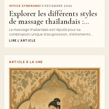
OFFICE SYNDROME
13 DÉCEMBRE 2024
Explorer les différents styles
de massage thaïlandais :
lequel vous convient le
Le massage thaïlandais est réputé pour sa
combinaison unique d'acupression, d'étirements
mieux ?
profonds et de postures de type yoga. C'est
LIRE L'ARTICLE
beaucoup...
ARTICLE À LA UNE