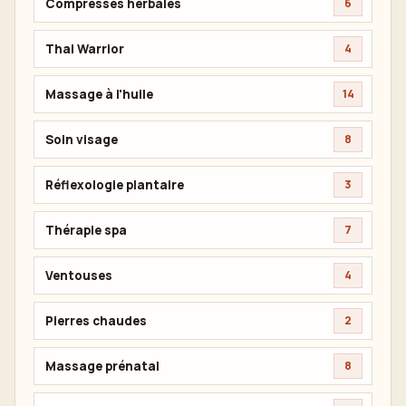
Compresses herbales
6
Thai Warrior
4
Massage à l'huile
14
Soin visage
8
Réflexologie plantaire
3
Thérapie spa
7
Ventouses
4
Pierres chaudes
2
Massage prénatal
8