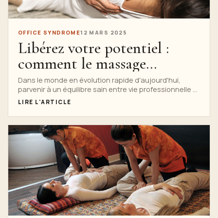
OFFICE SYNDROME
12 MARS 2025
Libérez votre potentiel :
comment le massage
thaïlandais peut améliorer
Dans le monde en évolution rapide d'aujourd'hui,
parvenir à un équilibre sain entre vie professionnelle et
votre équilibre entre vie
vie privée est essentiel pour le bien-être mental et
LIRE L'ARTICLE
professionnelle et vie privée
physique....