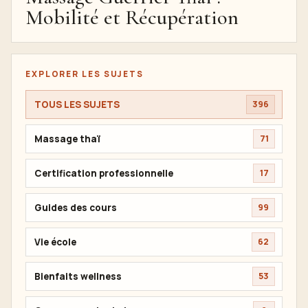
Mobilité et Récupération
EXPLORER LES SUJETS
TOUS LES SUJETS
396
Massage thaï
71
Certification professionnelle
17
Guides des cours
99
Vie école
62
Bienfaits wellness
53