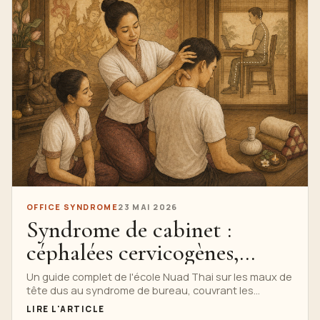
OFFICE SYNDROME
23 MAI 2026
Syndrome de cabinet :
céphalées cervicogènes,
céphalées de tension et
Un guide complet de l'école Nuad Thai sur les maux de
tête dus au syndrome de bureau, couvrant les
protocoles de thérapie
schémas cervicogènes et de type tension, les voies
LIRE L'ARTICLE
neurologiques, la tension sous-occipitale, la fatigue