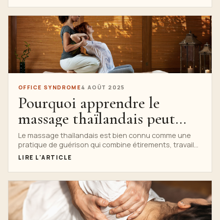
manuelle
oculaire, les liens ATM et les protocoles de thérapie
manuelle sûrs.
OFFICE SYNDROME
4 AOÛT 2025
Pourquoi apprendre le
massage thaïlandais peut
améliorer votre posture et
Le massage thaïlandais est bien connu comme une
pratique de guérison qui combine étirements, travail
votre flexibilité
des tissus en profondeur et respiration consciente....
LIRE L'ARTICLE