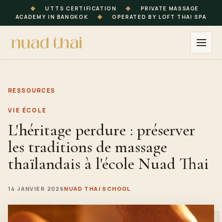
◆
UTTS CERTIFICATION
◆
PRIVATE MASSAGE
ACADEMY IN BANGKOK
◆
OPERATED BY LOFT THAI SPA
RESSOURCES
VIE ÉCOLE
L'héritage perdure : préserver
les traditions de massage
thaïlandais à l'école Nuad Thai
14 JANVIER 2026
NUAD THAI SCHOOL