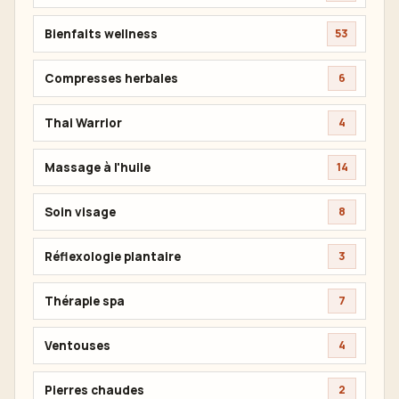
Bienfaits wellness
53
Compresses herbales
6
Thai Warrior
4
Massage à l'huile
14
Soin visage
8
Réflexologie plantaire
3
Thérapie spa
7
Ventouses
4
Pierres chaudes
2