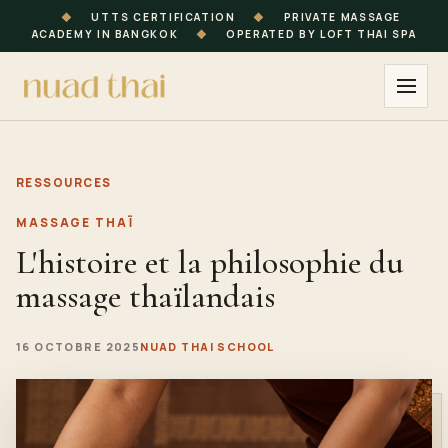
◆
UTTS CERTIFICATION
◆
PRIVATE MASSAGE
ACADEMY IN BANGKOK
◆
OPERATED BY LOFT THAI SPA
RESSOURCES
MASSAGE THAÏ
L'histoire et la philosophie du
massage thaïlandais
16 OCTOBRE 2025
NUAD THAI SCHOOL