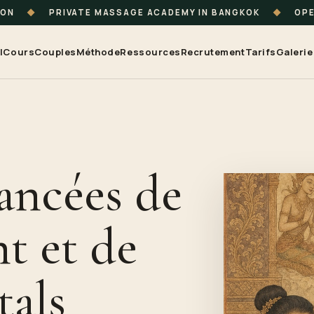
ION
◆
PRIVATE MASSAGE ACADEMY IN BANGKOK
◆
OPE
l
Cours
Couples
Méthode
Ressources
Recrutement
Tarifs
Galerie
ancées de
t et de
tals