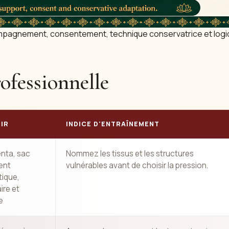
mpagnement, consentement, technique conservatrice et log
ofessionnelle
RIR
INDICE D'ENTRAÎNEMENT
enta, sac
Nommez les tissus et les structures
ent
vulnérables avant de choisir la pression.
tique,
ire et
e