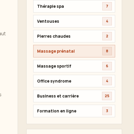
Thérapie spa
7
Ventouses
4
aut
Pierres chaudes
2
Massage prénatal
8
Massage sportif
6
Office syndrome
4
s
Business et carrière
25
Formation en ligne
3