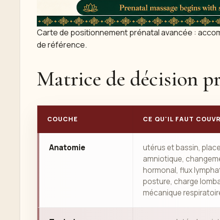
Carte de positionnement prénatal avancée : acco
de référence.
Matrice de décision pr
COUCHE
CE QU'IL FAUT COUV
Anatomie
utérus et bassin, plac
amniotique, changem
hormonal, flux lympha
posture, charge lomba
mécanique respiratoir