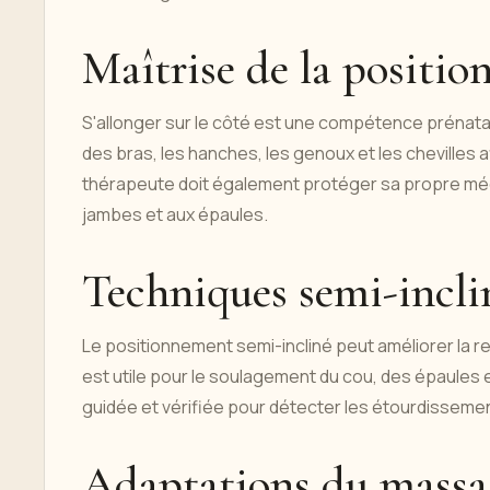
Maîtrise de la positio
S'allonger sur le côté est une compétence prénatale 
des bras, les hanches, les genoux et les chevilles a
thérapeute doit également protéger sa propre méca
jambes et aux épaules.
Techniques semi-inclin
Le positionnement semi-incliné peut améliorer la res
est utile pour le soulagement du cou, des épaules e
guidée et vérifiée pour détecter les étourdissement
Adaptations du massag