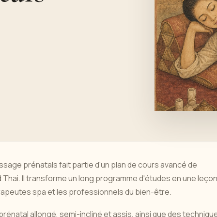
age prénatals fait partie d'un plan de cours avancé de
d Thai. Il transforme un long programme d'études en une leço
rapeutes spa et les professionnels du bien-être.
énatal allongé, semi-incliné et assis, ainsi que des techniqu