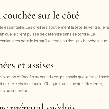
n couchée sur le côté
essentielle. Les oreillers soutiennent la tête, le ventre, le h
fin que le client puisse se détendre sans se tordre. Le
nique corporelle lorsqu’il accède au dos, aux hanches, aux
ées et assises
piration et l'accès au haut du corps, tandis que le travail assi
t du style chaise courte. Chaque transition doit être lente,
s ou l'inconfort.
e prénatal suédois