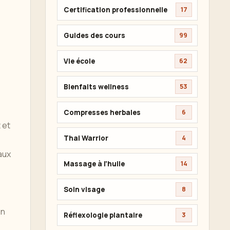
Certification professionnelle
17
Guides des cours
99
Vie école
62
Bienfaits wellness
53
Compresses herbales
6
 et
Thai Warrior
4
aux
Massage à l'huile
14
Soin visage
8
un
Réflexologie plantaire
3