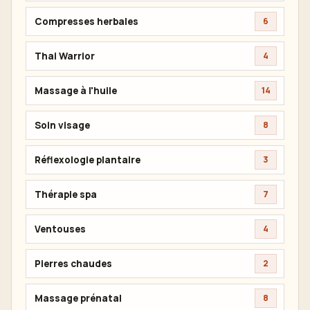
Compresses herbales
6
Thai Warrior
4
Massage à l'huile
14
Soin visage
8
Réflexologie plantaire
3
Thérapie spa
7
Ventouses
4
Pierres chaudes
2
Massage prénatal
8