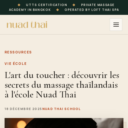
◆
UTTS CERTIFICATION
◆
PRIVATE MASSAGE
ACADEMY IN BANGKOK
◆
OPERATED BY LOFT THAI SPA
RESSOURCES
VIE ÉCOLE
L'art du toucher : découvrir les
secrets du massage thaïlandais
à l'école Nuad Thai
18 DÉCEMBRE 2025
NUAD THAI SCHOOL