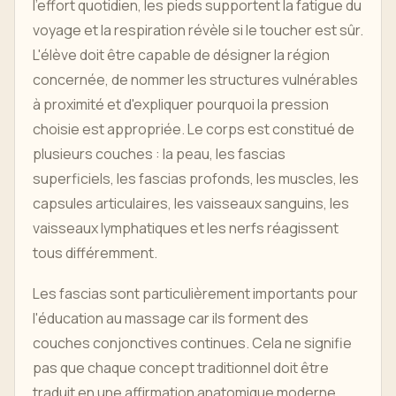
l'effort quotidien, les pieds supportent la fatigue du
voyage et la respiration révèle si le toucher est sûr.
L'élève doit être capable de désigner la région
concernée, de nommer les structures vulnérables
à proximité et d'expliquer pourquoi la pression
choisie est appropriée. Le corps est constitué de
plusieurs couches : la peau, les fascias
superficiels, les fascias profonds, les muscles, les
capsules articulaires, les vaisseaux sanguins, les
vaisseaux lymphatiques et les nerfs réagissent
tous différemment.
Les fascias sont particulièrement importants pour
l'éducation au massage car ils forment des
couches conjonctives continues. Cela ne signifie
pas que chaque concept traditionnel doit être
traduit en une affirmation anatomique moderne.