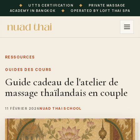
◆
UTTS CERTIFICATION
◆
PRIVATE MASSAGE
ACADEMY IN BANGKOK
◆
OPERATED BY LOFT THAI SPA
RESSOURCES
GUIDES DES COURS
Guide cadeau de l'atelier de
massage thaïlandais en couple
11 FÉVRIER 2026
NUAD THAI SCHOOL