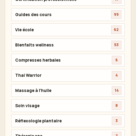
Guides des cours
99
Vie école
62
Bienfaits wellness
53
Compresses herbales
6
Thai Warrior
4
Massage à l'huile
14
Soin visage
8
Réflexologie plantaire
3
Thérapie spa
7