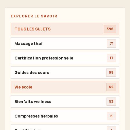
EXPLORER LE SAVOIR
TOUS LES SUJETS
396
Massage thaï
71
Certification professionnelle
17
Guides des cours
99
Vie école
62
Bienfaits wellness
53
Compresses herbales
6