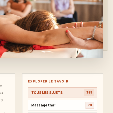
EXPLORER LE SAVOIR
de
ou
TOUS LES SUJETS
395
es
Massage thaï
70