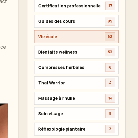
pact
Certification professionnelle
17
Guides des cours
99
Vie école
62
nce
Bienfaits wellness
53
Compresses herbales
6
Thai Warrior
4
Massage à l'huile
14
Soin visage
8
Réflexologie plantaire
3