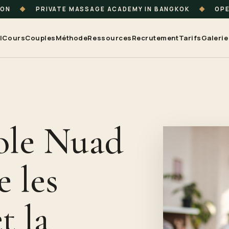
ION
◆
PRIVATE MASSAGE ACADEMY IN BANGKOK
◆
OPE
l
Cours
Couples
Méthode
Ressources
Recrutement
Tarifs
Galerie
ole Nuad
 les
t la