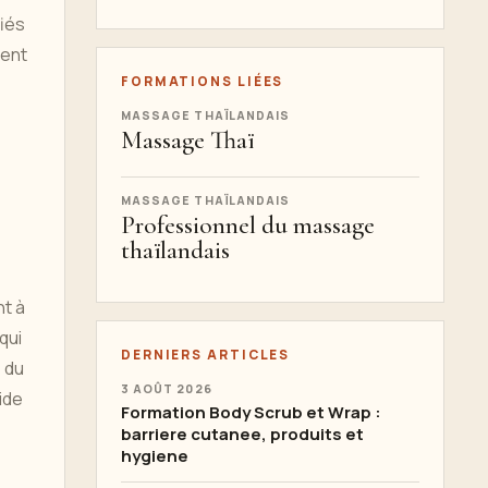
fiés
vent
FORMATIONS LIÉES
MASSAGE THAÏLANDAIS
Massage Thaï
MASSAGE THAÏLANDAIS
Professionnel du massage
thaïlandais
nt à
qui
DERNIERS ARTICLES
e du
3 AOÛT 2026
ide
Formation Body Scrub et Wrap :
barriere cutanee, produits et
hygiene