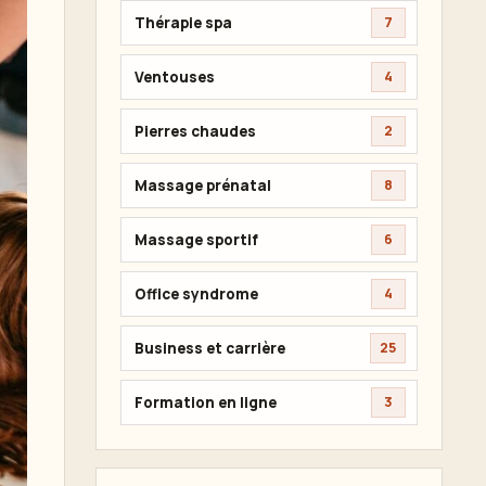
Thérapie spa
7
Ventouses
4
Pierres chaudes
2
Massage prénatal
8
Massage sportif
6
Office syndrome
4
Business et carrière
25
Formation en ligne
3