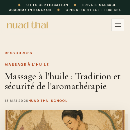
◆
UTTS CERTIFICATION
◆
PRIVATE MASSAGE
ACADEMY IN BANGKOK
◆
OPERATED BY LOFT THAI SPA
RESSOURCES
MASSAGE À L'HUILE
Massage à l'huile : Tradition et
sécurité de l'aromathérapie
13 MAI 2026
NUAD THAI SCHOOL