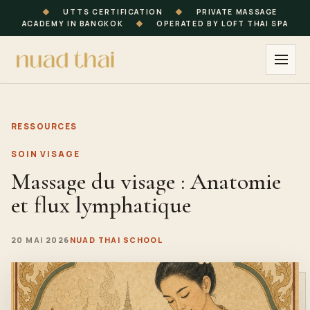
◆
UTTS CERTIFICATION
◆
PRIVATE MASSAGE
ACADEMY IN BANGKOK
◆
OPERATED BY LOFT THAI SPA
RESSOURCES
SOIN VISAGE
Massage du visage : Anatomie
et flux lymphatique
20 MAI 2026
NUAD THAI SCHOOL