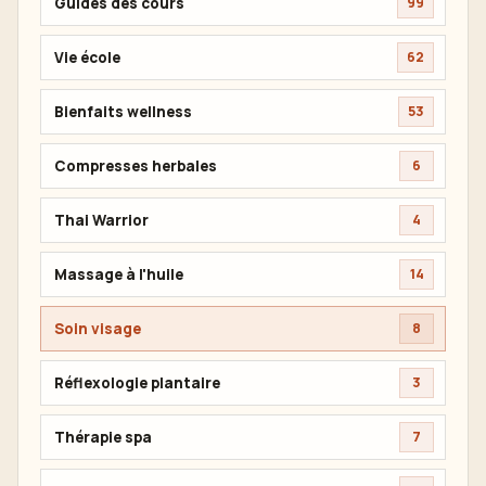
Guides des cours
99
Vie école
62
Bienfaits wellness
53
Compresses herbales
6
Thai Warrior
4
Massage à l'huile
14
Soin visage
8
Réflexologie plantaire
3
Thérapie spa
7