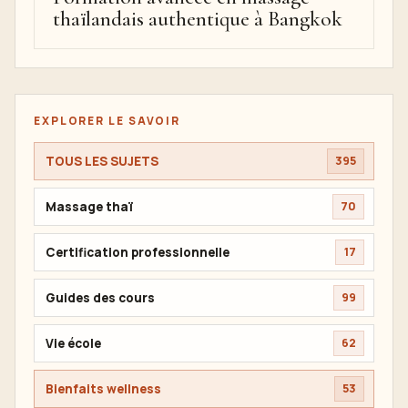
thaïlandais authentique à Bangkok
EXPLORER LE SAVOIR
TOUS LES SUJETS
395
Massage thaï
70
Certification professionnelle
17
Guides des cours
99
Vie école
62
Bienfaits wellness
53