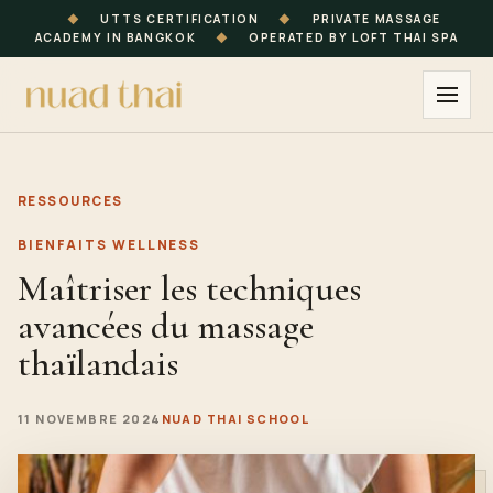
◆
UTTS CERTIFICATION
◆
PRIVATE MASSAGE
ACADEMY IN BANGKOK
◆
OPERATED BY LOFT THAI SPA
RESSOURCES
BIENFAITS WELLNESS
Maîtriser les techniques
avancées du massage
thaïlandais
11 NOVEMBRE 2024
NUAD THAI SCHOOL