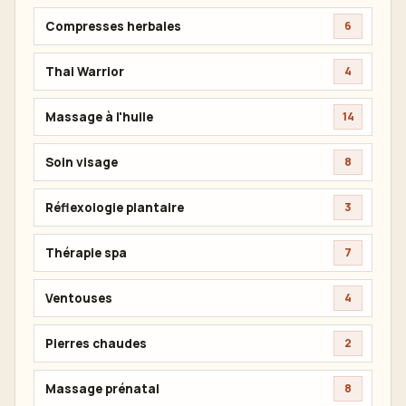
Compresses herbales
6
Thai Warrior
4
Massage à l'huile
14
Soin visage
8
Réflexologie plantaire
3
Thérapie spa
7
Ventouses
4
Pierres chaudes
2
Massage prénatal
8