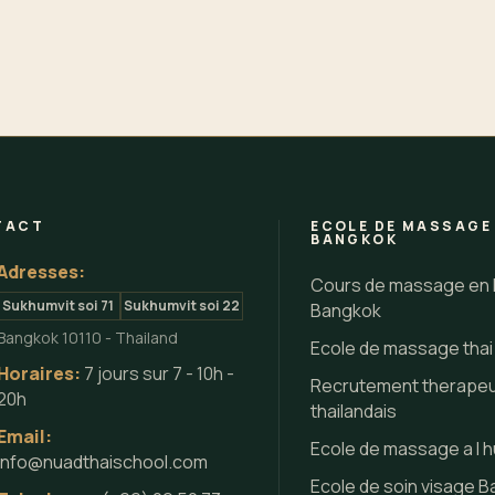
TACT
ECOLE DE MASSAGE
BANGKOK
Adresses:
Cours de massage en 
Sukhumvit soi 71
Sukhumvit soi 22
Bangkok
Bangkok 10110 - Thailand
Ecole de massage tha
Horaires:
7 jours sur 7 - 10h -
Recrutement therape
20h
thailandais
Email:
Ecole de massage a l h
info@nuadthaischool.com
Ecole de soin visage 