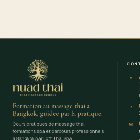
CON
⌖
Formation au massage thai a
◗
Bangkok, guidee par la pratique.
Cours pratiques de massage thai,
✉
formations spa et parcours professionnels
a Bangkok par Loft Thai Spa.