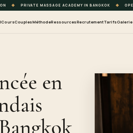
ION
◆
PRIVATE MASSAGE ACADEMY IN BANGKOK
◆
OPE
l
Cours
Couples
Méthode
Ressources
Recrutement
Tarifs
Galerie
ncée en
ndais
 Bangkok