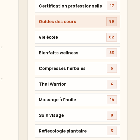
Certification professionnelle
17
Guides des cours
99
Vie école
62
er
Bienfaits wellness
53
Compresses herbales
6
er
Thai Warrior
4
Massage à l'huile
14
Soin visage
8
Réflexologie plantaire
3