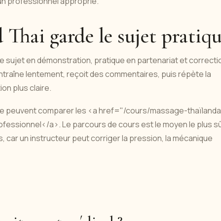
un professionnel approprié.
Thai garde le sujet pratiq
e sujet en démonstration, pratique en partenariat et correcti
'entraîne lentement, reçoit des commentaires, puis répète la
on plus claire.
sée peuvent comparer les <a href="/cours/massage-thaïlanda
fessionnel</a>. Le parcours de cours est le moyen le plus s
 car un instructeur peut corriger la pression, la mécanique