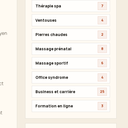
Thérapie spa
7
Ventouses
4
oyen
Pierres chaudes
2
Massage prénatal
8
Massage sportif
6
Office syndrome
4
ct
Business et carrière
25
Formation en ligne
3
nt