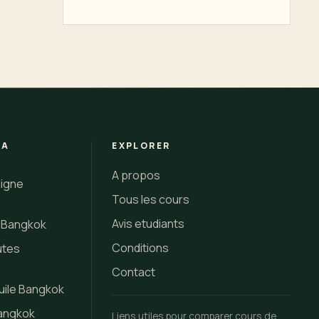
 A
EXPLORER
A propos
ligne
Tous les cours
Avis etudiants
i Bangkok
Conditions
utes
Contact
uile Bangkok
Bangkok
Liens utiles pour comparer cours de