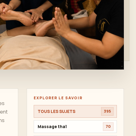
EXPLORER LE SAVOIR
es
ment
TOUS LES SUJETS
395
ans
Massage thaï
70