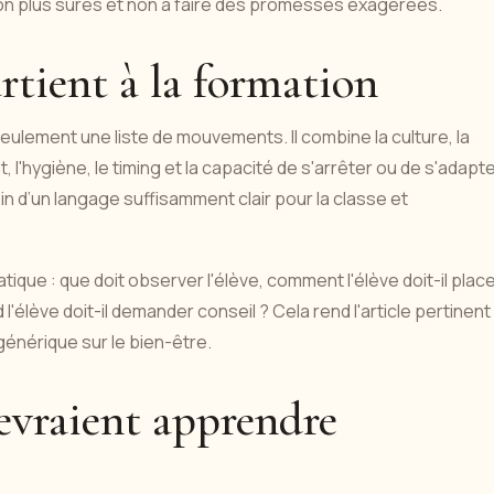
ion plus sûres et non à faire des promesses exagérées.
rtient à la formation
ulement une liste de mouvements. Il combine la culture, la
, l'hygiène, le timing et la capacité de s'arrêter ou de s'adapt
in d’un langage suffisamment clair pour la classe et
ratique : que doit observer l'élève, comment l'élève doit-il plac
'élève doit-il demander conseil ? Cela rend l'article pertinent
générique sur le bien-être.
devraient apprendre