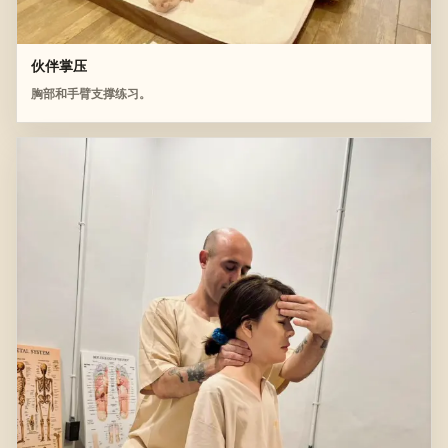
伙伴掌压
胸部和手臂支撑练习。