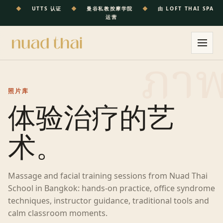
◆
UTTS 认证
◆
曼谷私教按摩学院
◆
由 LOFT THAI SPA
运营
照片库
体验治疗的艺
术。
Massage and facial
training
sessions from Nuad Thai
School in
Bangkok
: hands-on practice, office syndrome
techniques, instructor guidance, traditional tools and
calm classroom moments.