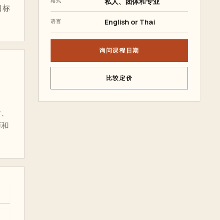
私人、团体和专业
格式
目标
English or Thai
语言
询问课程日期
比较定价
者、
师和