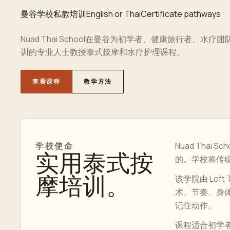
曼谷学校
私教
培训
English or Thai
Certificate pathways
Nuad Thai School在曼谷为初学者、健康旅行者、水
训
的专业人士教授
泰式按摩
和水疗护理课程。
查看课程
教学方法
学校使命
Nuad Tha
实用泰式按
的。学校将传
摩培训。
该学院由 Lof
术、节奏、身
记住动作。
课程适合初学