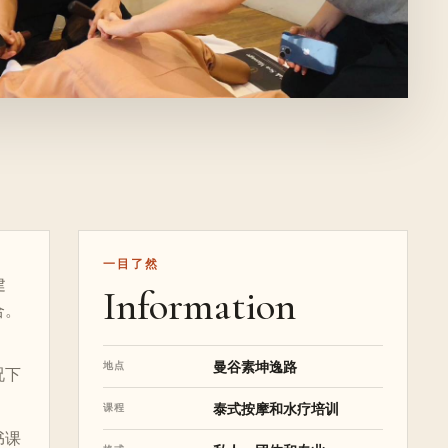
一目了然
建
Information
合。
曼谷素坤逸路
地点
况下
泰式按摩和水疗培训
课程
书课