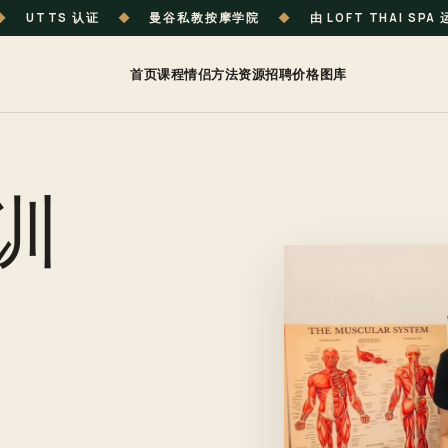
◆
UTTS 认证
◆
曼谷私教按摩学院
◆
由 LOFT THAI SPA
首页
课程
情侣
方法
资源
招聘
价格
图库
训