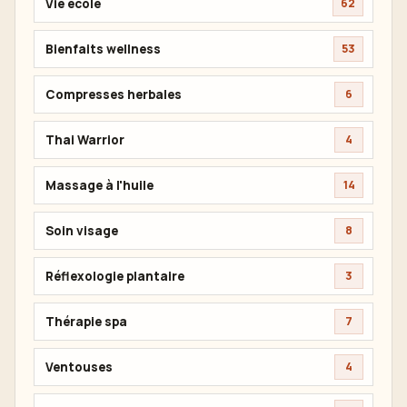
Vie école
62
Bienfaits wellness
53
Compresses herbales
6
Thai Warrior
4
Massage à l'huile
14
Soin visage
8
Réflexologie plantaire
3
Thérapie spa
7
Ventouses
4