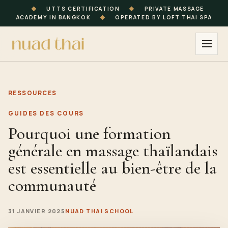
◆
UTTS CERTIFICATION
◆
PRIVATE MASSAGE
ACADEMY IN BANGKOK
◆
OPERATED BY LOFT THAI SPA
RESSOURCES
GUIDES DES COURS
Pourquoi une formation
générale en massage thaïlandais
est essentielle au bien-être de la
communauté
31 JANVIER 2025
NUAD THAI SCHOOL