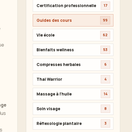
Certification professionnelle
17
Guides des cours
99
e
Vie école
62
se
Bienfaits wellness
53
Compresses herbales
6
Thai Warrior
4
Massage à l'huile
14
age
Soin visage
8
lus
Réflexologie plantaire
3
es