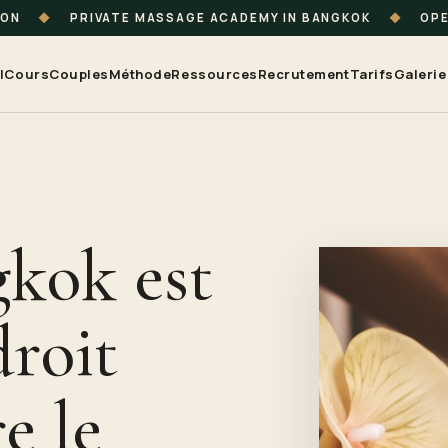
ION
◆
PRIVATE MASSAGE ACADEMY IN BANGKOK
◆
OPE
l
Cours
Couples
Méthode
Ressources
Recrutement
Tarifs
Galerie
kok est
droit
e le