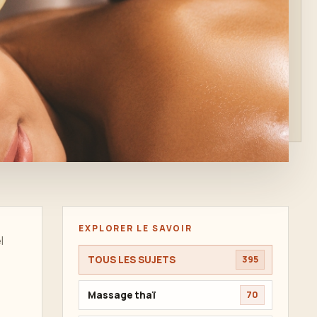
EXPLORER LE SAVOIR
l
TOUS LES SUJETS
395
Massage thaï
70