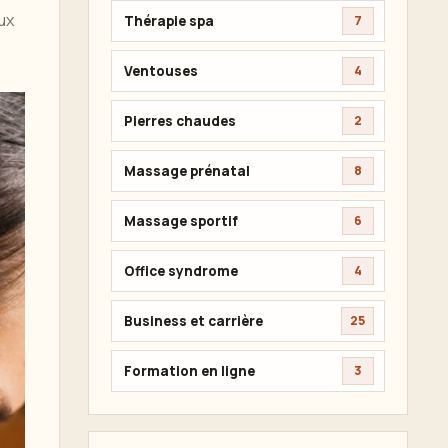
ux
Thérapie spa
7
Ventouses
4
Pierres chaudes
2
Massage prénatal
8
Massage sportif
6
Office syndrome
4
Business et carrière
25
Formation en ligne
3