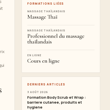
s
FORMATIONS LIÉES
it
MASSAGE THAÏLANDAIS
Massage Thaï
MASSAGE THAÏLANDAIS
Professionnel du massage
thaïlandais
rix
EN LIGNE
Cours en ligne
qui
DERNIERS ARTICLES
s
3 AOÛT 2026
Formation Body Scrub et Wrap :
barriere cutanee, produits et
hygiene