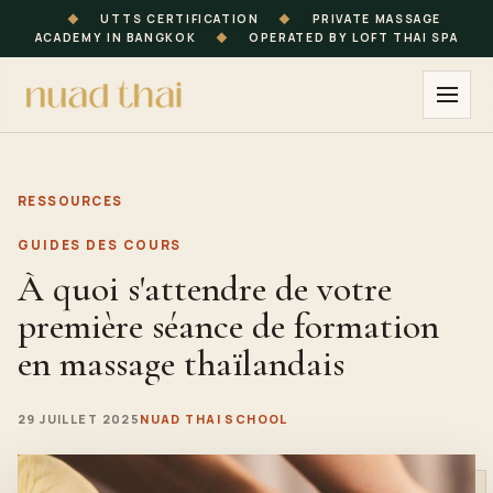
◆
UTTS CERTIFICATION
◆
PRIVATE MASSAGE
ACADEMY IN BANGKOK
◆
OPERATED BY LOFT THAI SPA
RESSOURCES
GUIDES DES COURS
À quoi s'attendre de votre
première séance de formation
en massage thaïlandais
29 JUILLET 2025
NUAD THAI SCHOOL