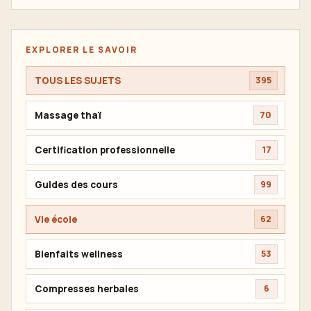
EXPLORER LE SAVOIR
TOUS LES SUJETS
395
Massage thaï
70
Certification professionnelle
17
Guides des cours
99
Vie école
62
Bienfaits wellness
53
Compresses herbales
6