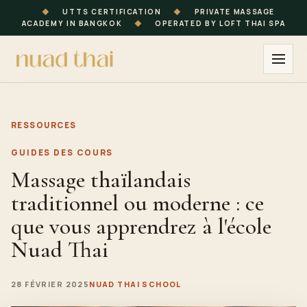
◆
UTTS CERTIFICATION
◆
PRIVATE MASSAGE
ACADEMY IN BANGKOK
◆
OPERATED BY LOFT THAI SPA
RESSOURCES
GUIDES DES COURS
Massage thaïlandais
traditionnel ou moderne : ce
que vous apprendrez à l'école
Nuad Thai
28 FÉVRIER 2025
NUAD THAI SCHOOL