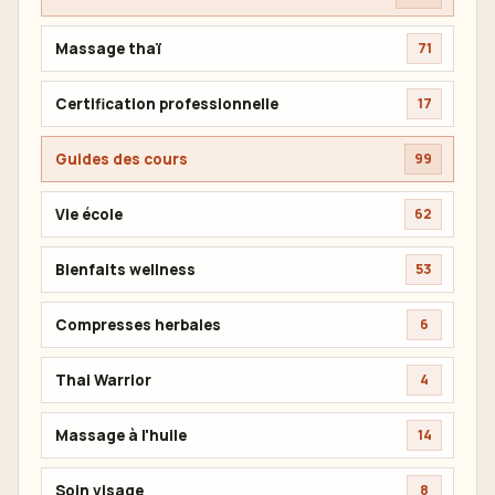
Massage thaï
71
Certification professionnelle
17
Guides des cours
99
Vie école
62
Bienfaits wellness
53
Compresses herbales
6
Thai Warrior
4
Massage à l'huile
14
Soin visage
8